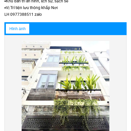
▪️Khu dân trí an ninh, lịch sự, sạch sẽ
▪️Vị Trí tiện lưu thông khắp Nơi
LH 0977388511 zalo
Hình ảnh