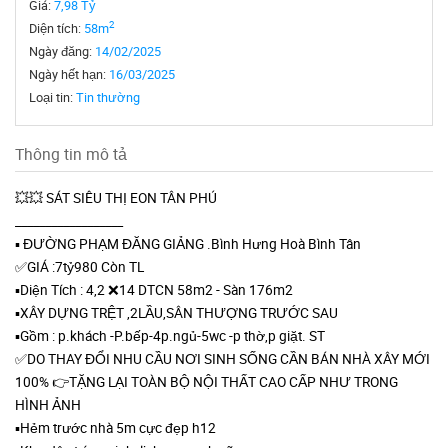
Giá:
7,98 Tỷ
2
Diện tích:
58m
Ngày đăng:
14/02/2025
Ngày hết hạn:
16/03/2025
Loại tin:
Tin thường
Thông tin mô tả
💥💥 SÁT SIÊU THỊ EON TÂN PHÚ
__________________
▪️ ĐƯỜNG PHẠM ĐĂNG GIẢNG .Bình Hưng Hoà Bình Tân
✅GIÁ :7tỷ980 Còn TL
▪️Diện Tích : 4,2 ❌14 DTCN 58m2 - Sàn 176m2
▪️XÂY DỰNG TRỆT ,2LẦU,SÂN THƯỢNG TRƯỚC SAU
▪️Gồm : p.khách -P.bếp-4p.ngủ-5wc -p thờ,p giặt. ST
✅DO THAY ĐỔI NHU CẦU NƠI SINH SỐNG CẦN BÁN NHÀ XÂY MỚI
100% 👉TẶNG LẠI TOÀN BỘ NỘI THẤT CAO CẤP NHƯ TRONG
HÌNH ẢNH
▪️Hẻm trước nhà 5m cực đẹp h12