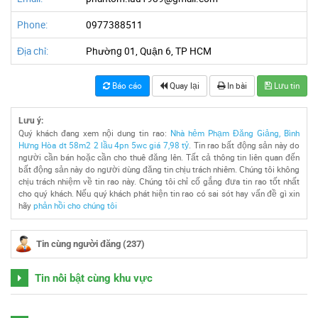
Phone:
0977388511
Địa chỉ:
Phường 01, Quận 6, TP HCM
Báo cáo
Quay lại
In bài
Lưu tin
Lưu ý:
Quý khách đang xem nội dung tin rao:
Nhà hẻm Phạm Đăng Giảng, Bình
Hưng Hòa dt 58m2 2 lầu 4pn 5wc giá 7,98 tỷ
. Tin rao bất động sản này do
người cần bán hoặc cần cho thuê đăng lên. Tất cả thông tin liên quan đến
bất động sản này do người dùng đăng tin chịu trách nhiêm. Chúng tôi không
chịu trách nhiệm về tin rao này. Chúng tôi chỉ cố gắng đưa tin rao tốt nhất
cho quý khách. Nếu quý khách phát hiện tin rao có sai sót hay vấn đề gì xin
hãy
phản hồi cho chúng tôi
Tin cùng người đăng (237)
Tin nổi bật cùng khu vực