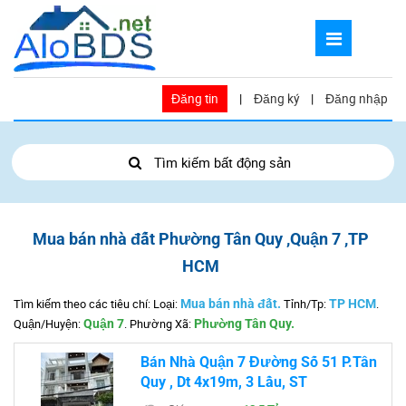
Đăng tin
|
Đăng ký
|
Đăng nhập
Tìm kiếm bất động sản
Mua bán nhà đất Phường Tân Quy ,Quận 7 ,TP
HCM
Tìm kiếm theo các tiêu chí: Loại:
Mua bán nhà đất.
Tỉnh/Tp:
TP HCM
.
Quận/Huyện:
Quận 7
.
Phường Xã:
Phường Tân Quy.
Bán Nhà Quận 7 Đường Số 51 P.Tân
Quy , Dt 4x19m, 3 Lầu, ST