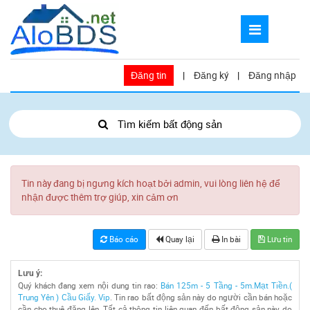
Đăng tin
|
Đăng ký
|
Đăng nhập
Tìm kiếm bất động sản
Tin này đang bị ngưng kích hoạt bởi admin, vui lòng liên hệ để
nhận được thêm trợ giúp, xin cảm ơn
Báo cáo
Quay lại
In bài
Lưu tin
Lưu ý:
Quý khách đang xem nội dung tin rao:
Bán 125m - 5 Tầng - 5m.Mạt Tiền.(
Trung Yên ) Cầu Giấy. Vip
. Tin rao bất động sản này do người cần bán hoặc
cần cho thuê đăng lên. Tất cả thông tin liên quan đến bất động sản này do