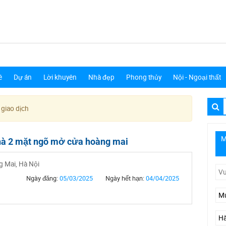
ê
Dự án
Lời khuyên
Nhà đẹp
Phong thủy
Nội - Ngoại thất
 giao dịch
M
hà 2 mặt ngõ mở cửa hoàng mai
 Mai, Hà Nội
Ngày đăng:
05/03/2025
Ngày hết hạn:
04/04/2025