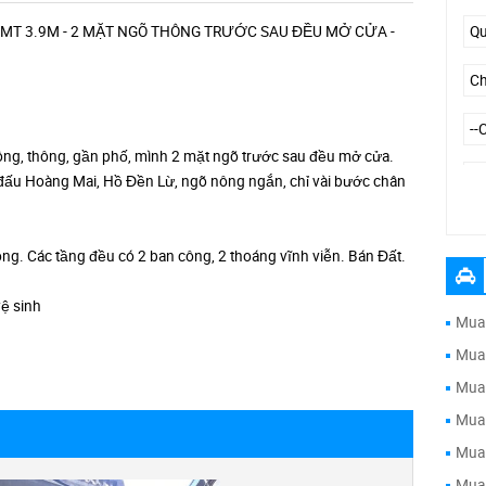
MT 3.9M - 2 MẶT NGÕ THÔNG TRƯỚC SAU ĐỀU MỞ CỬA -
ng, thông, gần phố, mình 2 mặt ngõ trước sau đều mở cửa.
i đấu Hoàng Mai, Hồ Đền Lừ, ngõ nông ngắn, chỉ vài bước chân
--
òng. Các tầng đều có 2 ban công, 2 thoáng vĩnh viễn. Bán Đất.
vệ sinh
Mua 
Mua 
Mua 
Mua 
Mua 
Mua 