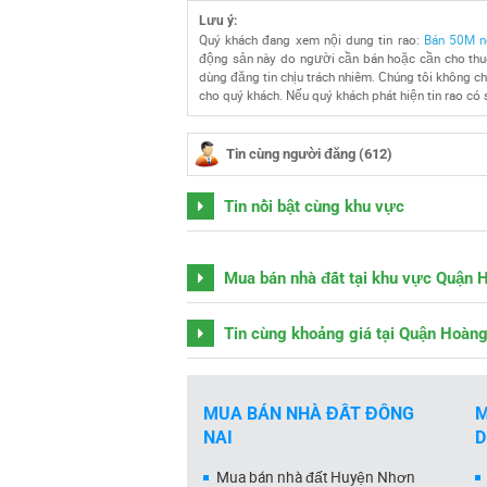
Lưu ý:
Quý khách đang xem nội dung tin rao:
Bán 50M n
động sản này do người cần bán hoặc cần cho thuê
dùng đăng tin chịu trách nhiêm. Chúng tôi không chị
cho quý khách. Nếu quý khách phát hiện tin rao có 
Tin cùng người đăng (612)
Tin nổi bật cùng khu vực
Mua bán nhà đất tại khu vực Quận 
Tin cùng khoảng giá tại Quận Hoàn
MUA BÁN NHÀ ĐẤT ĐỒNG
M
NAI
Mua bán nhà đất Huyện Nhơn