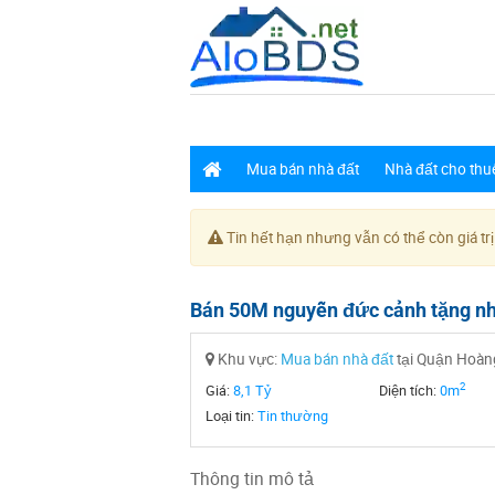
Mua bán nhà đất
Nhà đất cho thu
Tin hết hạn nhưng vẫn có thể còn giá trị
Bán 50M nguyễn đức cảnh tặng n
Khu vực:
Mua bán nhà đất
tại Quận Hoàng
2
Giá:
8,1 Tỷ
Diện tích:
0m
Loại tin:
Tin thường
Thông tin mô tả