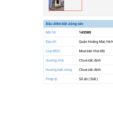
Đặc điểm bất động sản
Mã Tin:
143580
Địa chỉ:
Quận Hoàng Mai, Hà 
Loại BĐS:
Mua bán nhà đất
Hướng nhà:
Chưa xác định
Hướng ban công:
Chưa xác định
Pháp lý:
Sổ đỏ ( Đất )