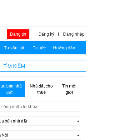
Đăng tin
|
Đăng ký
|
Đăng nhập
Tư vấn luật
Tin tức
Hướng dẫn
TÌM KIẾM
ua bán nhà
Nhà đất cho
Tin môi
đất
thuê
giới