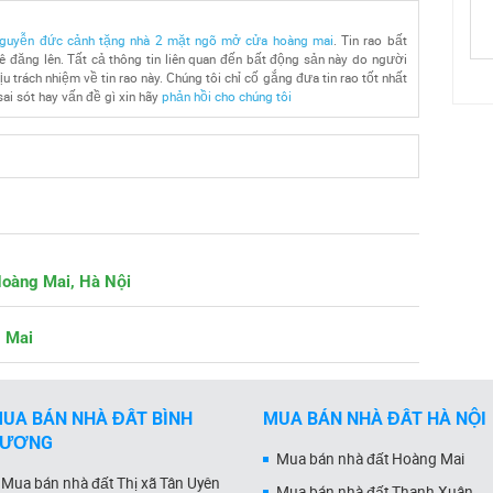
guyễn đức cảnh tặng nhà 2 mặt ngõ mở cửa hoàng mai
. Tin rao bất
 đăng lên. Tất cả thông tin liên quan đến bất động sản này do người
u trách nhiệm về tin rao này. Chúng tôi chỉ cố gắng đưa tin rao tốt nhất
sai sót hay vấn đề gì xin hãy
phản hồi cho chúng tôi
Hoàng Mai, Hà Nội
g Mai
UA BÁN NHÀ ĐẤT BÌNH
MUA BÁN NHÀ ĐẤT HÀ NỘI
DƯƠNG
Mua bán nhà đất Hoàng Mai
Mua bán nhà đất Thị xã Tân Uyên
Mua bán nhà đất Thanh Xuân