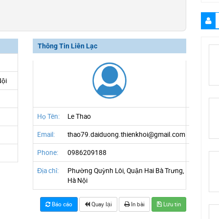
Thông Tin Liên Lạc
Nội
Họ Tên:
Le Thao
Email:
thao79.daiduong.thienkhoi@gmail.com
Phone:
0986209188
Địa chỉ:
Phường Quỳnh Lôi, Quận Hai Bà Trưng,
Hà Nội
Báo cáo
Quay lại
In bài
Lưu tin