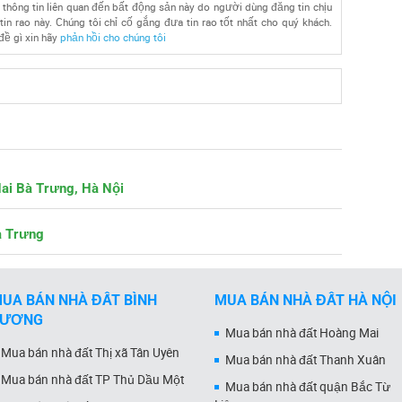
 thông tin liên quan đến bất động sản này do người dùng đăng tin chịu
tin rao này. Chúng tôi chỉ cố gắng đưa tin rao tốt nhất cho quý khách.
đề gì xin hãy
phản hồi cho chúng tôi
Hai Bà Trưng, Hà Nội
à Trưng
UA BÁN NHÀ ĐẤT BÌNH
MUA BÁN NHÀ ĐẤT HÀ NỘI
DƯƠNG
Mua bán nhà đất Hoàng Mai
Mua bán nhà đất Thị xã Tân Uyên
Mua bán nhà đất Thanh Xuân
Mua bán nhà đất TP Thủ Dầu Một
Mua bán nhà đất quận Bắc Từ