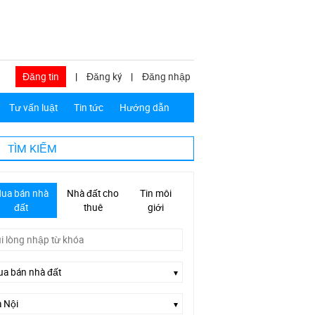
Đăng tin
|
Đăng ký
|
Đăng nhập
Tư vấn luật
Tin tức
Hướng dẫn
TÌM KIẾM
ua bán nhà
Nhà đất cho
Tin môi
đất
thuê
giới