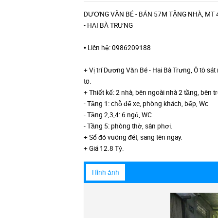
DƯƠNG VĂN BÉ - BÁN 57M TẶNG NHÀ, MT 4
- HAI BÀ TRƯNG
• Liên hệ: 0986209188
+ Vị trí Dương Văn Bé - Hai Bà Trưng, Ô tô sát
tô.
+ Thiết kế: 2 nhà, bên ngoài nhà 2 tầng, bên t
- Tầng 1: chỗ để xe, phòng khách, bếp, Wc
- Tầng 2,3,4: 6 ngủ, WC
- Tầng 5: phòng thờ, sân phơi.
+ Sổ đỏ vuông đét, sang tên ngay.
+ Giá 12.8 Tỷ.
Hình ảnh