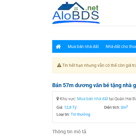
Mua bán nhà đất
Nhà đất cho thu
Tin hết hạn nhưng vẫn có thể còn giá trị
Bán 57m dương văn bé tặng nhà g
Khu vực:
Mua bán nhà đất
tại Quận Hai B
2
Giá:
12,8 Tỷ
Diện tích:
0m
Loại tin:
Tin thường
Thông tin mô tả