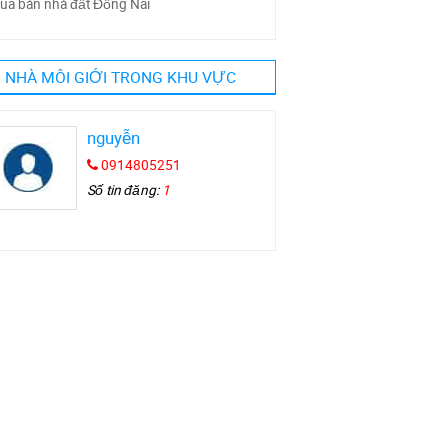
ua bán nhà đất Đồng Nai
NHÀ MÔI GIỚI TRONG KHU VỰC
nguyễn
0914805251
Số tin đăng:
1