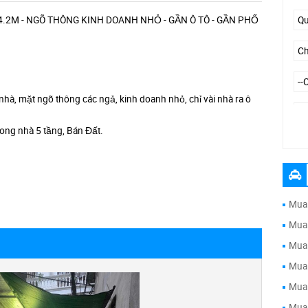
.2M - NGÕ THÔNG KINH DOANH NHỎ - GẦN Ô TÔ - GẦN PHỐ
 nhà, mặt ngõ thông các ngả, kinh doanh nhỏ, chỉ vài nhà ra ô
rong nhà 5 tầng, Bán Đất.
--
Mua 
Mua 
Mua 
Mua 
Mua 
Mua 