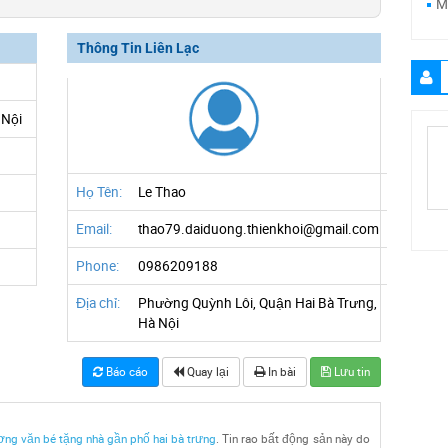
M
Thông Tin Liên Lạc
 Nội
Họ Tên:
Le Thao
Email:
thao79.daiduong.thienkhoi@gmail.com
Phone:
0986209188
Địa chỉ:
Phường Quỳnh Lôi, Quận Hai Bà Trưng,
Hà Nội
Báo cáo
Quay lại
In bài
Lưu tin
ng văn bé tặng nhà gần phố hai bà trưng
. Tin rao bất động sản này do