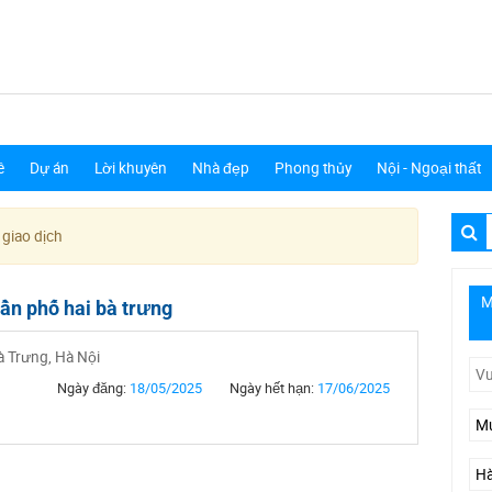
ê
Dự án
Lời khuyên
Nhà đẹp
Phong thủy
Nội - Ngoại thất
 giao dịch
M
ần phố hai bà trưng
à Trưng, Hà Nội
Ngày đăng:
18/05/2025
Ngày hết hạn:
17/06/2025