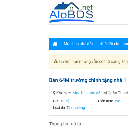
Mua bán nhà đất
Nhà đất cho thu
Tin hết hạn nhưng vẫn có thể còn giá trị
Bán 64M trường chinh tặng nhà 1
Khu vực:
Mua bán nhà đất
tại Quận Than
2
Giá:
16 Tỷ
Diện tích:
0m
Loại tin:
Tin thường
Thông tin mô tả