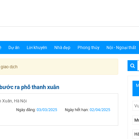
ê
Dự án
Lời khuyên
Nhà đẹp
Phong thủy
Nội - Ngoại thất
 giao dịch
M
 bước ra phố thanh xuân
h Xuân, Hà Nội
Ngày đăng:
03/03/2025
Ngày hết hạn:
02/04/2025