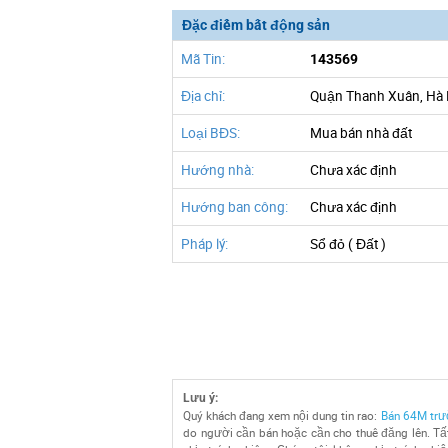
Đặc điểm bất động sản
Mã Tin:
143569
Địa chỉ:
Quận Thanh Xuân, Hà 
Loại BĐS:
Mua bán nhà đất
Hướng nhà:
Chưa xác định
Hướng ban công:
Chưa xác định
Pháp lý:
Sổ đỏ ( Đất )
Lưu ý:
Quý khách đang xem nội dung tin rao:
Bán 64M trườ
do người cần bán hoặc cần cho thuê đăng lên. Tất