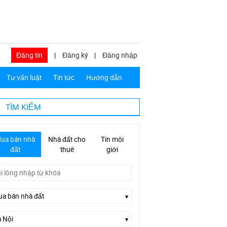
Đăng tin
|
Đăng ký
|
Đăng nhập
Tư vấn luật
Tin tức
Hướng dẫn
TÌM KIẾM
ua bán nhà
Nhà đất cho
Tin môi
đất
thuê
giới