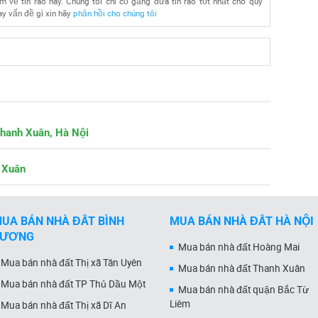
ệm về tin rao này. Chúng tôi chỉ cố gắng đưa tin rao tốt nhất cho quý
ay vấn đề gì xin hãy
phản hồi cho chúng tôi
Thanh Xuân, Hà Nội
 Xuân
UA BÁN NHÀ ĐẤT BÌNH
MUA BÁN NHÀ ĐẤT HÀ NỘI
DƯƠNG
Mua bán nhà đất Hoàng Mai
Mua bán nhà đất Thị xã Tân Uyên
Mua bán nhà đất Thanh Xuân
Mua bán nhà đất TP Thủ Dầu Một
Mua bán nhà đất quận Bắc Từ
Liêm
Mua bán nhà đất Thị xã Dĩ An