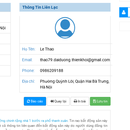
Thông Tin Liên Lạc
Nội
Họ Tên:
Le Thao
Email:
thao79.daiduong.thienkhoi@gmail.com
Phone:
0986209188
Địa chỉ:
Phường Quỳnh Lôi, Quận Hai Bà Trưng,
Hà Nội
Báo cáo
Quay lại
In bài
Lưu tin
ng chinh tặng nhà 1 bước ra phố thanh xuân
. Tin rao bất động sản này
 cả thông tin liên quan đến bất động sản này do người dùng đăng tin