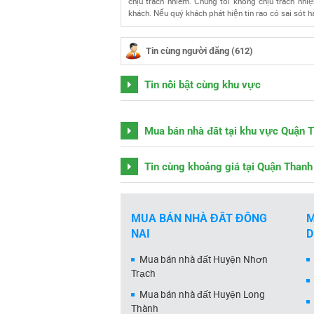
chịu trách nhiêm. Chúng tôi không chịu trách nhi
khách. Nếu quý khách phát hiện tin rao có sai sót h
Tin cùng người đăng (612)
Tin nổi bật cùng khu vực
Mua bán nhà đất tại khu vực Quận 
Tin cùng khoảng giá tại Quận Thanh
MUA BÁN NHÀ ĐẤT ĐỒNG
M
NAI
Mua bán nhà đất Huyện Nhơn
Trạch
Mua bán nhà đất Huyện Long
Thành