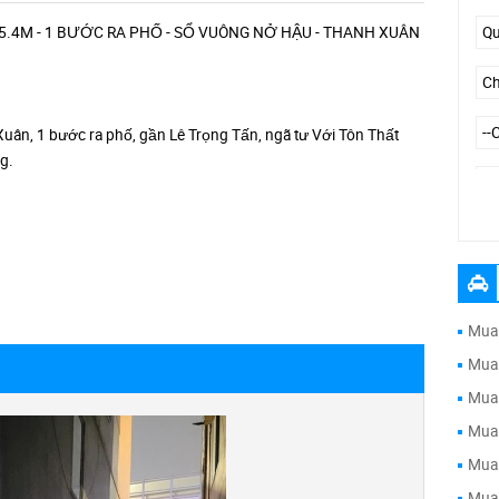
5.4M - 1 BƯỚC RA PHỐ - SỔ VUÔNG NỞ HẬU - THANH XUÂN
 Xuân, 1 bước ra phố, gần Lê Trọng Tấn, ngã tư Với Tôn Thất
g.
--
Mua 
Mua 
Mua 
Mua 
Mua 
Mua 