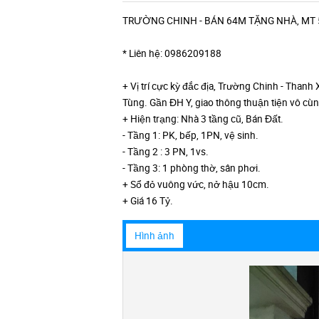
TRƯỜNG CHINH - BÁN 64M TẶNG NHÀ, MT 
* Liên hệ: 0986209188
+ Vị trí cực kỳ đắc địa, Trường Chinh - Thanh
Tùng. Gần ĐH Y, giao thông thuận tiện vô cùn
+ Hiện trạng: Nhà 3 tầng cũ, Bán Đất.
- Tầng 1: PK, bếp, 1PN, vệ sinh.
- Tầng 2 : 3 PN, 1vs.
- Tầng 3: 1 phòng thờ, sân phơi.
+ Sổ đỏ vuông vức, nở hậu 10cm.
+ Giá 16 Tỷ.
Hình ảnh