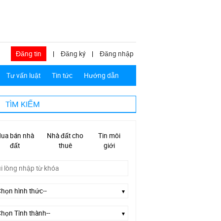
Đăng tin
|
Đăng ký
|
Đăng nhập
Tư vấn luật
Tin tức
Hướng dẫn
TÌM KIẾM
ua bán nhà
Nhà đất cho
Tin môi
đất
thuê
giới