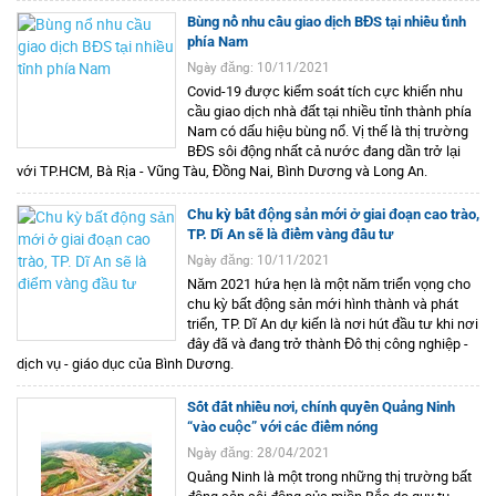
Bùng nổ nhu cầu giao dịch BĐS tại nhiều tỉnh
phía Nam
Ngày đăng: 10/11/2021
Covid-19 được kiểm soát tích cực khiến nhu
cầu giao dịch nhà đất tại nhiều tỉnh thành phía
Nam có dấu hiệu bùng nổ. Vị thế là thị trường
BĐS sôi động nhất cả nước đang dần trở lại
với TP.HCM, Bà Rịa - Vũng Tàu, Đồng Nai, Bình Dương và Long An.
Chu kỳ bất động sản mới ở giai đoạn cao trào,
TP. Dĩ An sẽ là điểm vàng đầu tư
Ngày đăng: 10/11/2021
Năm 2021 hứa hẹn là một năm triển vọng cho
chu kỳ bất động sản mới hình thành và phát
triển, TP. Dĩ An dự kiến là nơi hút đầu tư khi nơi
đây đã và đang trở thành Đô thị công nghiệp -
dịch vụ - giáo dục của Bình Dương.
Sốt đất nhiều nơi, chính quyền Quảng Ninh
“vào cuộc” với các điểm nóng
Ngày đăng: 28/04/2021
Quảng Ninh là một trong những thị trường bất