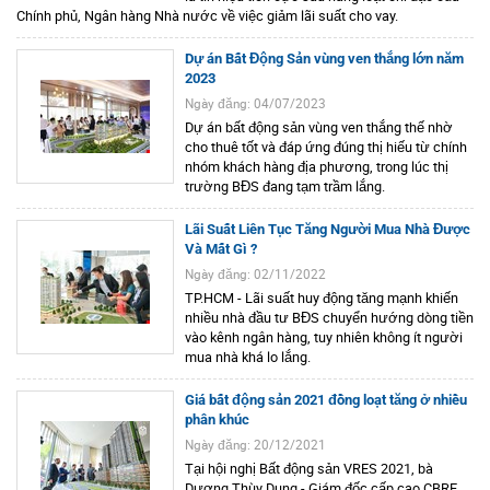
Chính phủ, Ngân hàng Nhà nước về việc giảm lãi suất cho vay.
Dự án Bất Động Sản vùng ven thắng lớn năm
2023
Ngày đăng: 04/07/2023
Dự án bất động sản vùng ven thắng thế nhờ
cho thuê tốt và đáp ứng đúng thị hiếu từ chính
nhóm khách hàng địa phương, trong lúc thị
trường BĐS đang tạm trầm lắng.
Lãi Suất Liên Tục Tăng Người Mua Nhà Được
Và Mất Gì ?
Ngày đăng: 02/11/2022
TP.HCM - Lãi suất huy động tăng mạnh khiến
nhiều nhà đầu tư BĐS chuyển hướng dòng tiền
vào kênh ngân hàng, tuy nhiên không ít người
mua nhà khá lo lắng.
Giá bất động sản 2021 đồng loạt tăng ở nhiều
phân khúc
Ngày đăng: 20/12/2021
Tại hội nghị Bất động sản VRES 2021, bà
Dương Thùy Dung - Giám đốc cấp cao CBRE