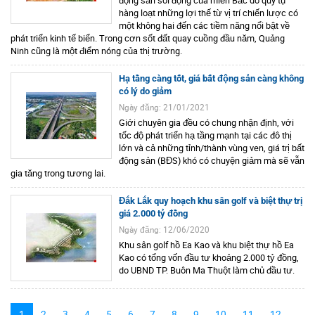
động sản sôi động của miền Bắc do quy tụ
hàng loạt những lợi thế từ vị trí chiến lược có
một không hai đến các tiềm năng nổi bật về
phát triển kinh tế biển. Trong cơn sốt đất quay cuồng đầu năm, Quảng
Ninh cũng là một điểm nóng của thị trường.
Hạ tầng càng tốt, giá bất động sản càng không
có lý do giảm
Ngày đăng: 21/01/2021
Giới chuyên gia đều có chung nhận định, với
tốc độ phát triển hạ tầng mạnh tại các đô thị
lớn và cả những tỉnh/thành vùng ven, giá trị bất
động sản (BĐS) khó có chuyện giảm mà sẽ vẫn
gia tăng trong tương lai.
Đắk Lắk quy hoạch khu sân golf và biệt thự trị
giá 2.000 tỷ đồng
Ngày đăng: 12/06/2020
Khu sân golf hồ Ea Kao và khu biệt thự hồ Ea
Kao có tổng vốn đầu tư khoảng 2.000 tỷ đồng,
do UBND TP. Buôn Ma Thuột làm chủ đầu tư.
1
2
3
4
5
6
7
8
9
10
11
12