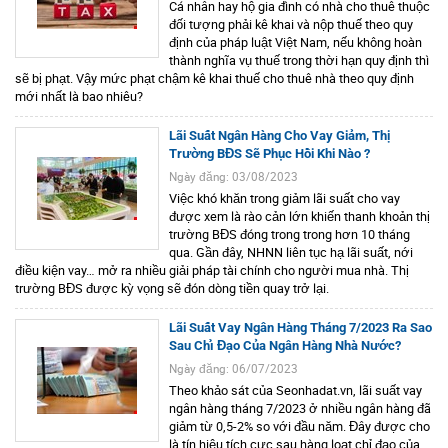
Cá nhân hay hộ gia đình có nhà cho thuê thuộc
đối tượng phải kê khai và nộp thuế theo quy
định của pháp luật Việt Nam, nếu không hoàn
thành nghĩa vụ thuế trong thời hạn quy định thì
sẽ bị phạt. Vậy mức phạt chậm kê khai thuế cho thuê nhà theo quy định
mới nhất là bao nhiêu?
Lãi Suất Ngân Hàng Cho Vay Giảm, Thị
Trường BĐS Sẽ Phục Hồi Khi Nào ?
Ngày đăng: 03/08/2023
Việc khó khăn trong giảm lãi suất cho vay
được xem là rào cản lớn khiến thanh khoản thị
trường BĐS đóng trong trong hơn 10 tháng
qua. Gần đây, NHNN liên tục hạ lãi suất, nới
điều kiện vay… mở ra nhiều giải pháp tài chính cho người mua nhà. Thị
trường BĐS được kỳ vọng sẽ đón dòng tiền quay trở lại.
Lãi Suất Vay Ngân Hàng Tháng 7/2023 Ra Sao
Sau Chỉ Đạo Của Ngân Hàng Nhà Nước?
Ngày đăng: 06/07/2023
Theo khảo sát của Seonhadat.vn, lãi suất vay
ngân hàng tháng 7/2023 ở nhiều ngân hàng đã
giảm từ 0,5-2% so với đầu năm. Đây được cho
là tín hiệu tích cực sau hàng loạt chỉ đạo của