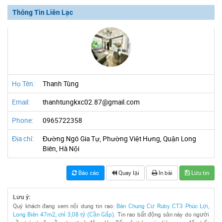
Thông Tin Liên Lạc
Họ Tên:
Thanh Tùng
Email:
thanhtungkxc02.87@gmail.com
Phone:
0965722358
Địa chỉ:
Đường Ngô Gia Tự, Phường Việt Hưng, Quận Long
Biên, Hà Nội
Báo cáo
Quay lại
In bài
Lưu tin
Lưu ý:
Quý khách đang xem nội dung tin rao:
Bán Chung Cư Ruby CT3 Phúc Lợi,
Long Biên 47m2, chỉ 3,08 tỷ (Cần Gấp)
. Tin rao bất động sản này do người