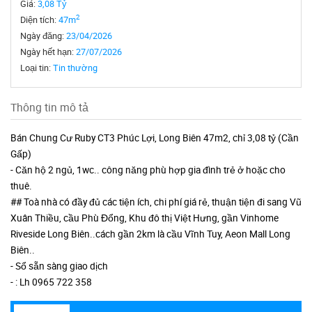
Giá:
3,08 Tỷ
2
Diện tích:
47m
Ngày đăng:
23/04/2026
Ngày hết hạn:
27/07/2026
Loại tin:
Tin thường
Thông tin mô tả
Bán Chung Cư Ruby CT3 Phúc Lợi, Long Biên 47m2, chỉ 3,08 tỷ (Cần
Gấp)
- Căn hộ 2 ngủ, 1wc.. công năng phù hợp gia đình trẻ ở hoặc cho
thuê.
## Toà nhà có đầy đủ các tiện ích, chi phí giá rẻ, thuận tiện đi sang Vũ
Xuân Thiều, cầu Phù Đổng, Khu đô thị Việt Hưng, gần Vinhome
Riveside Long Biên..cách gần 2km là cầu Vĩnh Tuy, Aeon Mall Long
Biên..
- Sổ sẵn sàng giao dịch
- : Lh 0965 722 358