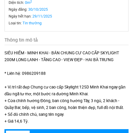
2
Diện tích:
0m
Ngày đăng:
30/10/2025
Ngày hết hạn:
29/11/2025
Loại tin:
Tin thường
Thông tin mô tả
SIÊU HIẾM - MINH KHAI - BÁN CHUNG CƯ CAO CẤP SKYLIGHT
200M LONG LANH - TẦNG CAO - VIEW ĐẸP - HAI BÀ TRƯNG
* Liên hệ: 0986209188
+ Vị trí rất đẹp Chung cư cao cấp Skylight 125D Minh Khai ngay gần
đầu ngã tư mơ, một bước ra đường Minh Khai.
+ Cửa chính hướng Đông, ban công hướng Tây, 3 ngủ, 2 khách -
Quầy Bar, bếp, vệ sinh, 2 ban công, hoàn thiện đẹp, full đồ nội thất.
+ Sổ đỏ chính chủ, sang tên ngay.
+ Giá 14,6 Tỷ.