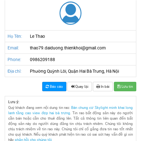
Họ Tên:
Le Thao
Email:
thao79.daiduong.thienkhoi@gmail.com
Phone:
0986209188
Địa chỉ:
Phường Quỳnh Lôi, Quận Hai Bà Trưng, Hà Nội
Báo cáo
Quay lại
In bài
Lưu tin
Lưu ý:
Quý khách đang xem nội dung tin rao:
Bán chung cư Skylight minh khai long
lanh tầng cao view đẹp hai bà trưng
. Tin rao bất động sản này do người
cần bán hoặc cần cho thuê đăng lên. Tất cả thông tin liên quan đến bất
động sản này do người dùng đăng tin chịu trách nhiêm. Chúng tôi không
chịu trách nhiệm về tin rao này. Chúng tôi chỉ cố gắng đưa tin rao tốt nhất
cho quý khách. Nếu quý khách phát hiện tin rao có sai sót hay vấn đề gì xin
hãy
phản hồi cho chúng tôi