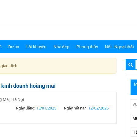
ê
Dự án
Lời khuyên
Nhà đẹp
Phong thủy
Nội - Ngoại thất
 giao dịch
M
h kinh doanh hoàng mai
 Mai, Hà Nội
Ngày đăng:
13/01/2025
Ngày hết hạn:
12/02/2025