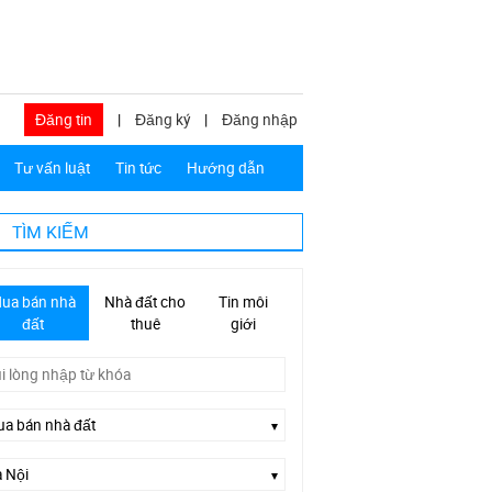
Đăng tin
|
Đăng ký
|
Đăng nhập
Tư vấn luật
Tin tức
Hướng dẫn
TÌM KIẾM
ua bán nhà
Nhà đất cho
Tin môi
đất
thuê
giới