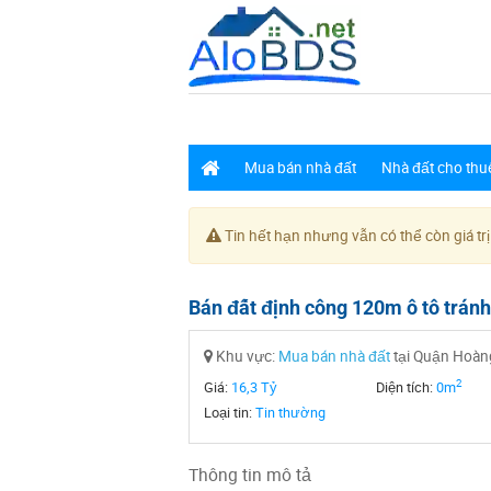
Mua bán nhà đất
Nhà đất cho thu
Tin hết hạn nhưng vẫn có thể còn giá trị
Bán đất định công 120m ô tô trán
Khu vực:
Mua bán nhà đất
tại Quận Hoàng
2
Giá:
16,3 Tỷ
Diện tích:
0m
Loại tin:
Tin thường
Thông tin mô tả