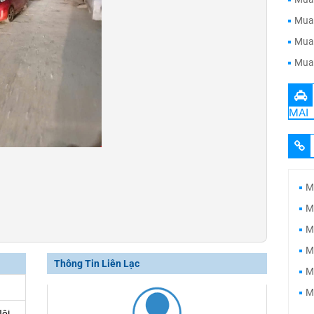
Mua 
Mua 
Mua 
MAI
M
M
M
M
Thông Tin Liên Lạc
M
M
Nội