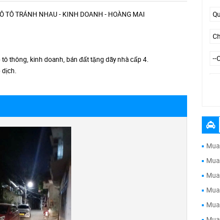
 Ô TÔ TRÁNH NHAU - KINH DOANH - HOÀNG MAI
 tô thông, kinh doanh, bán đất tặng dãy nhà cấp 4.
 dịch.
--
Mua 
Mua 
Mua 
Mua 
Mua 
Mua 