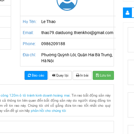
Họ Tên:
Le Thao
Email:
thao79.daiduong.thienkhoi@gmail.com
Phone:
0986209188
Địa chỉ:
Phường Quỳnh Lôi, Quận Hai Bà Trưng,
Hà Nội
Báo cáo
Quay lại
In bài
Lưu tin
 công 120m ô tô tránh kinh doanh hoàng mai
. Tin rao bất động sản này
 cả thông tin liên quan đến bất động sản này do người dùng đăng tin
ệm về tin rao này. Chúng tôi chỉ cố gắng đưa tin rao tốt nhất cho quý
ay vấn đề gì xin hãy
phản hồi cho chúng tôi