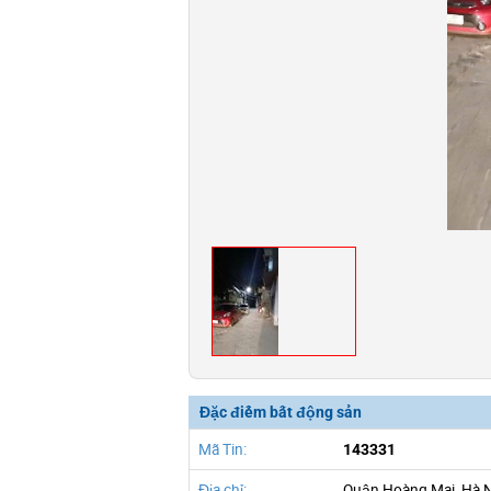
Đặc điểm bất động sản
Mã Tin:
143331
Địa chỉ:
Quận Hoàng Mai, Hà 