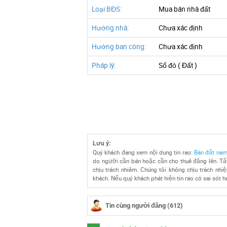
Loại BĐS:
Mua bán nhà đất
Hướng nhà:
Chưa xác định
Hướng ban công:
Chưa xác định
Pháp lý:
Sổ đỏ ( Đất )
Lưu ý:
Quý khách đang xem nội dung tin rao:
Bán đất na
do người cần bán hoặc cần cho thuê đăng lên. Tất
chịu trách nhiêm. Chúng tôi không chịu trách nhi
khách. Nếu quý khách phát hiện tin rao có sai sót h
Tin cùng người đăng (612)