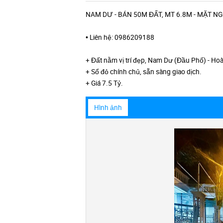
NAM DƯ - BÁN 50M ĐẤT, MT 6.8M - MẶT N
• Liên hệ: 0986209188
+ Đất nằm vị trí đẹp, Nam Dư (Đầu Phố) - Ho
+ Sổ đỏ chính chủ, sẵn sàng giao dịch.
+ Giá 7.5 Tỷ.
Hình ảnh