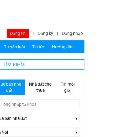
Đăng tin
|
Đăng ký
|
Đăng nhập
Tư vấn luật
Tin tức
Hướng dẫn
TÌM KIẾM
ua bán nhà
Nhà đất cho
Tin môi
đất
thuê
giới