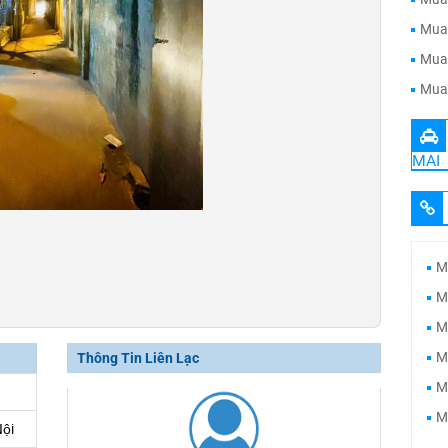
Mua 
Mua 
Mua 
MAI
M
M
M
M
Thông Tin Liên Lạc
M
M
Nội