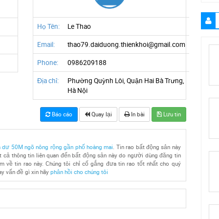
Họ Tên:
Le Thao
Email:
thao79.daiduong.thienkhoi@gmail.com
Phone:
0986209188
Địa chỉ:
Phường Quỳnh Lôi, Quận Hai Bà Trưng,
Hà Nội
Báo cáo
Quay lại
In bài
Lưu tin
m dư 50M ngõ nông rộng gần phố hoàng mai
. Tin rao bất động sản này
 cả thông tin liên quan đến bất động sản này do người dùng đăng tin
ệm về tin rao này. Chúng tôi chỉ cố gắng đưa tin rao tốt nhất cho quý
ay vấn đề gì xin hãy
phản hồi cho chúng tôi