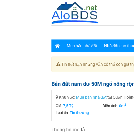
Mua bán nhà đất
Nhà đất cho thu
Tin hết hạn nhưng vẫn có thể còn giá trị
Bán đất nam dư 50M ngõ nông rộ
Khu vực:
Mua bán nhà đất
tại Quận Hoàng
2
Giá:
7,5 Tỷ
Diện tích:
0m
Loại tin:
Tin thường
Thông tin mô tả