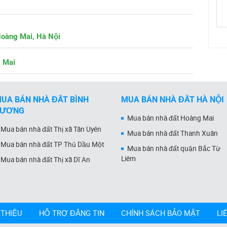
Hoàng Mai, Hà Nội
g Mai
UA BÁN NHÀ ĐẤT BÌNH
MUA BÁN NHÀ ĐẤT HÀ NỘI
DƯƠNG
Mua bán nhà đất Hoàng Mai
Mua bán nhà đất Thị xã Tân Uyên
Mua bán nhà đất Thanh Xuân
Mua bán nhà đất TP Thủ Dầu Một
Mua bán nhà đất quận Bắc Từ
Liêm
Mua bán nhà đất Thị xã Dĩ An
 THIỆU
HỖ TRỢ ĐĂNG TIN
CHÍNH SÁCH BẢO MẬT
LI