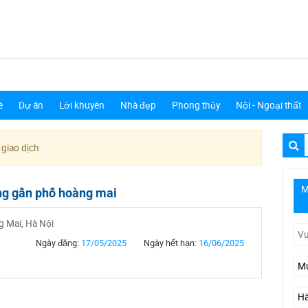
ê
Dự án
Lời khuyên
Nhà đẹp
Phong thủy
Nội - Ngoại thất
 giao dịch
M
ng gần phố hoàng mai
 Mai, Hà Nội
Ngày đăng:
17/05/2025
Ngày hết hạn:
16/06/2025