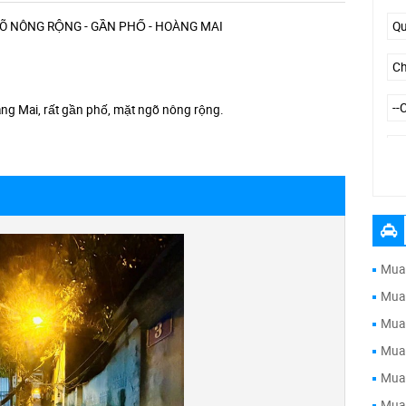
GÕ NÔNG RỘNG - GẦN PHỐ - HOÀNG MAI
àng Mai, rất gần phố, mặt ngõ nông rộng.
--
Mua 
Mua 
Mua 
Mua 
Mua 
Mua 