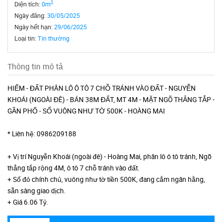
2
Diện tích:
0m
Ngày đăng:
30/05/2025
Ngày hết hạn:
29/06/2025
Loại tin:
Tin thường
Thông tin mô tả
HIẾM - ĐẤT PHÂN LÔ Ô TÔ 7 CHỖ TRÁNH VÀO ĐẤT - NGUYỄN
KHOÁI (NGOÀI ĐÊ) - BÁN 38M ĐẤT, MT 4M - MẶT NGÕ THẲNG TẮP -
GẦN PHỐ - SỔ VUÔNG NHƯ TỜ 500K - HOÀNG MAI
* Liên hệ: 0986209188
+ Vị trí Nguyễn Khoái (ngoài đê) - Hoàng Mai, phân lô ô tô tránh, Ngõ
thẳng tắp rộng 4M, ô tô 7 chỗ tránh vào đất.
+ Sổ đỏ chính chủ, vuông như tờ tiền 500K, đang cắm ngân hằng,
sẵn sàng giao dịch.
+ Giá 6.06 Tỷ.