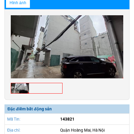
Hình ảnh
Đặc điểm bất động sản
Mã Tin:
143821
Địa chỉ:
Quận Hoàng Mai, Hà Nội