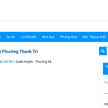
ê
Dự án
Lời khuyên
Nhà đẹp
Phong thủy
Nội - Ngoại thất
t Phường Thanh Trì
Tp:
Hà Nội
.
Quận/Huyện:
.
Phường Xã:
.
M