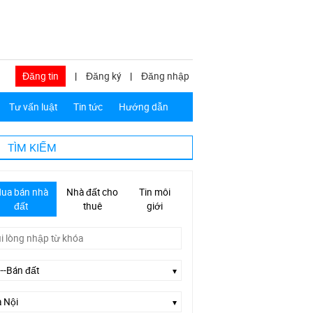
Đăng tin
|
Đăng ký
|
Đăng nhập
Tư vấn luật
Tin tức
Hướng dẫn
TÌM KIẾM
ua bán nhà
Nhà đất cho
Tin môi
đất
thuê
giới