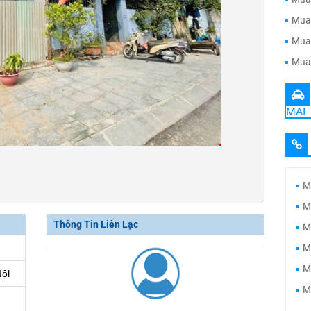
Mua 
Mua 
Mua 
MAI
M
M
Thông Tin Liên Lạc
M
M
M
Nội
M