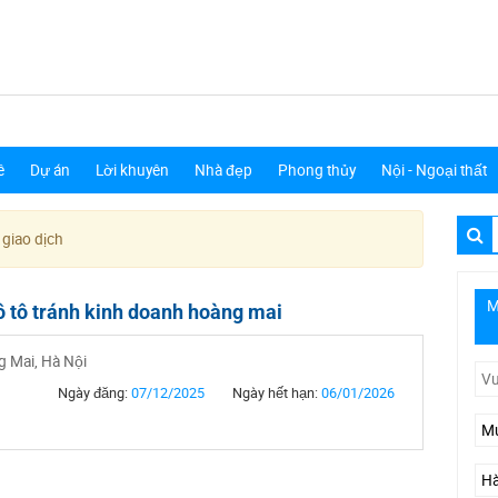
ê
Dự án
Lời khuyên
Nhà đẹp
Phong thủy
Nội - Ngoại thất
 giao dịch
M
 ô tô tránh kinh doanh hoàng mai
 Mai, Hà Nội
Ngày đăng:
07/12/2025
Ngày hết hạn:
06/01/2026