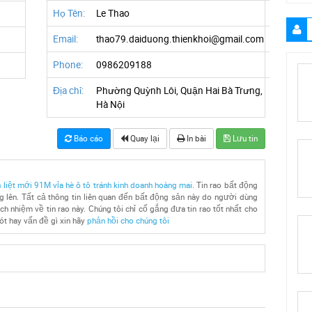
Họ Tên:
Le Thao
Email:
thao79.daiduong.thienkhoi@gmail.com
Phone:
0986209188
Địa chỉ:
Phường Quỳnh Lôi, Quận Hai Bà Trưng,
Hà Nội
Báo cáo
Quay lại
In bài
Lưu tin
h liệt mới 91M vỉa hè ô tô tránh kinh doanh hoàng mai
. Tin rao bất động
 lên. Tất cả thông tin liên quan đến bất động sản này do người dùng
ách nhiệm về tin rao này. Chúng tôi chỉ cố gắng đưa tin rao tốt nhất cho
sót hay vấn đề gì xin hãy
phản hồi cho chúng tôi