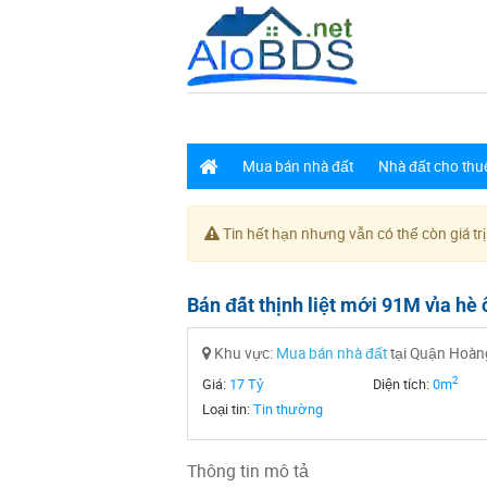
Mua bán nhà đất
Nhà đất cho thu
Tin hết hạn nhưng vẫn có thể còn giá trị
Bán đất thịnh liệt mới 91M vỉa hè
Khu vực:
Mua bán nhà đất
tại Quận Hoàng
2
Giá:
17 Tỷ
Diện tích:
0m
Loại tin:
Tin thường
Thông tin mô tả