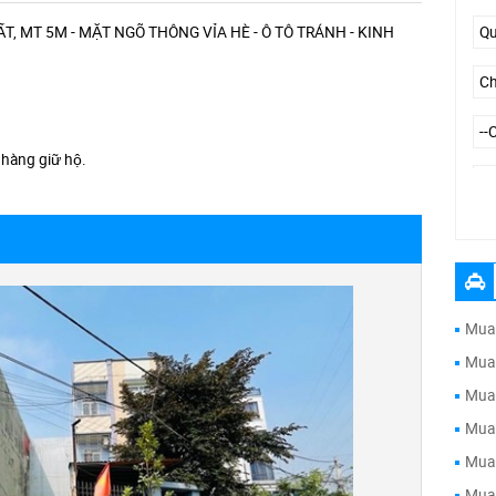
ẤT, MT 5M - MẶT NGÕ THÔNG VỈA HÈ - Ô TÔ TRÁNH - KINH
 hàng giữ hộ.
--
Mua 
Mua 
Mua 
Mua 
Mua 
Mua 