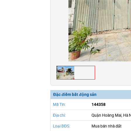
Đặc điểm bất động sản
Mã Tin:
144358
Địa chỉ:
Quận Hoàng Mai, Hà 
Loại BĐS:
Mua bán nhà đất