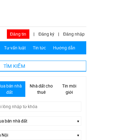
Đăng tin
|
Đăng ký
|
Đăng nhập
Tư vấn luật
Tin tức
Hướng dẫn
TÌM KIẾM
ua bán nhà
Nhà đất cho
Tin môi
đất
thuê
giới