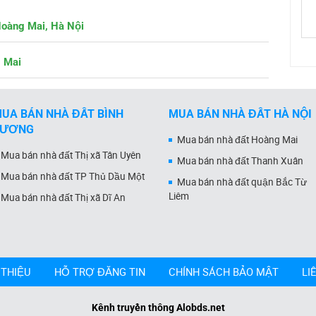
Hoàng Mai, Hà Nội
g Mai
UA BÁN NHÀ ĐẤT BÌNH
MUA BÁN NHÀ ĐẤT HÀ NỘI
DƯƠNG
Mua bán nhà đất Hoàng Mai
Mua bán nhà đất Thị xã Tân Uyên
Mua bán nhà đất Thanh Xuân
Mua bán nhà đất TP Thủ Dầu Một
Mua bán nhà đất quận Bắc Từ
Liêm
Mua bán nhà đất Thị xã Dĩ An
 THIỆU
HỖ TRỢ ĐĂNG TIN
CHÍNH SÁCH BẢO MẬT
LI
Kênh truyền thông Alobds.net