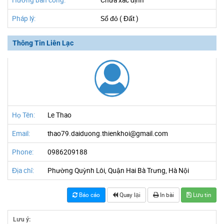
Hướng ban công:
Chưa xác định
Pháp lý:
Sổ đỏ ( Đất )
Thông Tin Liên Lạc
Họ Tên:
Le Thao
Email:
thao79.daiduong.thienkhoi@gmail.com
Phone:
0986209188
Địa chỉ:
Phường Quỳnh Lôi, Quận Hai Bà Trưng, Hà Nội
Báo cáo
Quay lại
In bài
Lưu tin
Lưu ý: