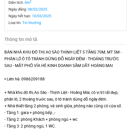
2
Diện tích:
0m
Ngày đăng:
08/02/2025
Ngày hết hạn:
10/03/2025
Loại tin:
Tin thường
Thông tin mô tả
BÁN NHÀ KHU ĐÔ THỊ AO SÀO THỊNH LIỆT 5 TẦNG 70M, MT 5M -
PHÂN LÔ Ô TÔ TRÁNH DỪNG ĐỖ NGÀY ĐÊM - THOÁNG TRƯỚC
SAU - MẶT PHỐ VỈA HÈ KINH DOANH SẦM UẤT- HOÀNG MAI
• Liên hệ: 0986209188
+ Nhà khu đô thị Ao Sào - Thịnh Liệt - Hoàng Mai, có vị trí rất đẹp,
phân lô, 2 thoáng trước sau, ô tô tránh dừng đỗ ngày đêm.
+ Nhà thiết tầng 2 phòng, vệ sinh giữa, phòng nào cũng có cửa sổ.
- Tầng 1: gara + phòng bếp.,-
- Tầng 2: phòng Khách + phòng ngủ + wc
- Tầng 3: 2 phòng ngủ, 1 WC.