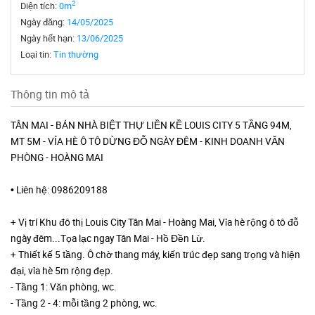
2
Diện tích:
0m
Ngày đăng:
14/05/2025
Ngày hết hạn:
13/06/2025
Loại tin:
Tin thường
Thông tin mô tả
TÂN MAI - BÁN NHÀ BIỆT THỰ LIỀN KỀ LOUIS CITY 5 TẦNG 94M,
MT 5M - VỈA HÈ Ô TÔ DỪNG ĐỖ NGÀY ĐÊM - KINH DOANH VĂN
PHÒNG - HOÀNG MAI
• Liên hệ: 0986209188
+ Vị trí Khu đô thị Louis City Tân Mai - Hoàng Mai, Vỉa hè rộng ô tô đỗ
ngày đêm...Tọa lạc ngay Tân Mai - Hồ Đền Lừ.
+ Thiết kế 5 tầng. Ô chờ thang máy, kiến trúc đẹp sang trọng và hiện
đại, vỉa hè 5m rộng đẹp.
- Tầng 1: Văn phòng, wc.
- Tầng 2 - 4: mỗi tầng 2 phòng, wc.