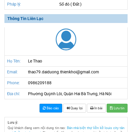
Pháp lý:
Sổ đỏ ( Đất )
Thông Tin Liên Lạc
Họ Tên:
Le Thao
Email:
thao79.daiduong.thienkhoi@gmail.com
Phone:
0986209188
Địa chỉ:
Phường Quỳnh Lôi, Quận Hai Bà Trưng, Hà Nội
Báo cáo
Quay lại
In bài
Lưu tin
Lưu ý:
Quý khách đang xem nội dung tin rao:
Bán nhà biệt thự liền kề louis city tân