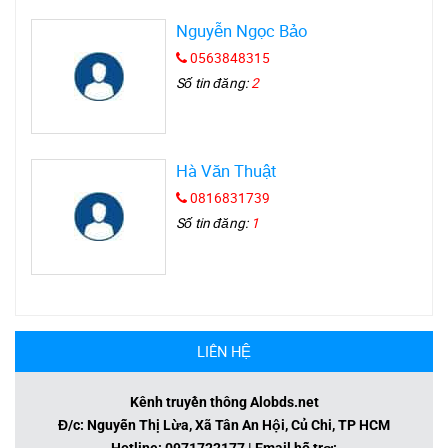
Nguyễn Ngọc Bảo
0563848315
Số tin đăng:
2
Hà Văn Thuật
0816831739
Số tin đăng:
1
LIÊN HỆ
Kênh truyền thông Alobds.net
Đ/c: Nguyễn Thị Lừa, Xã Tân An Hội, Củ Chi, TP HCM
Hotline: 0971722177 | Email hỗ trợ: