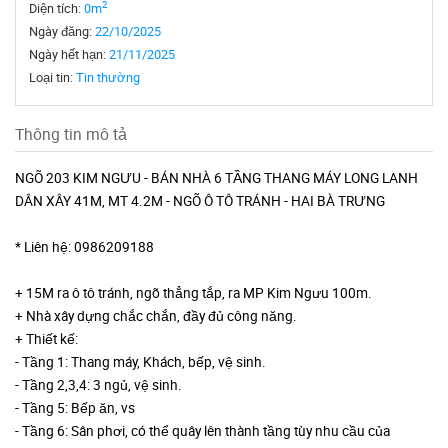
2
Diện tích:
0m
Ngày đăng:
22/10/2025
Ngày hết hạn:
21/11/2025
Loại tin:
Tin thường
Thông tin mô tả
NGÕ 203 KIM NGƯU - BÁN NHÀ 6 TẦNG THANG MÁY LONG LANH
DÂN XÂY 41M, MT 4.2M - NGÕ Ô TÔ TRÁNH - HAI BÀ TRƯNG
* Liên hệ: 0986209188
+ 15M ra ô tô tránh, ngõ thẳng tắp, ra MP Kim Ngưu 100m.
+ Nhà xây dựng chắc chắn, đầy đủ công năng.
+ Thiết kế:
- Tầng 1: Thang máy, Khách, bếp, vệ sinh.
- Tầng 2,3,4: 3 ngủ, vệ sinh.
- Tầng 5: Bếp ăn, vs
- Tầng 6: Sân phơi, có thể quây lên thành tầng tùy nhu cầu của