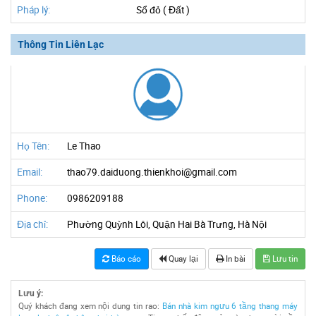
Pháp lý:
Sổ đỏ ( Đất )
Thông Tin Liên Lạc
Họ Tên:
Le Thao
Email:
thao79.daiduong.thienkhoi@gmail.com
Phone:
0986209188
Địa chỉ:
Phường Quỳnh Lôi, Quận Hai Bà Trưng, Hà Nội
Báo cáo
Quay lại
In bài
Lưu tin
Lưu ý:
Quý khách đang xem nội dung tin rao:
Bán nhà kim ngưu 6 tầng thang máy