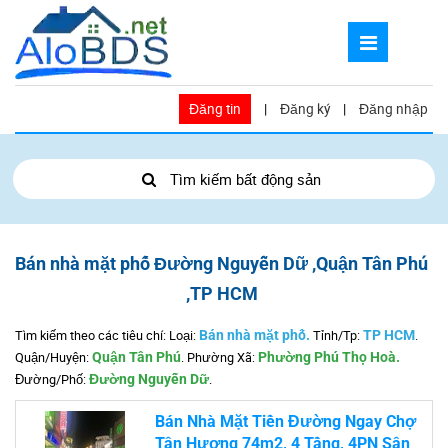
Đăng tin
|
Đăng ký
|
Đăng nhập
Tìm kiếm bất động sản
Bán nhà mặt phố Đường Nguyễn Dữ ,Quận Tân Phú
,TP HCM
Tìm kiếm theo các tiêu chí: Loại:
Bán nhà mặt phố.
Tỉnh/Tp:
TP HCM
.
Quận/Huyện:
Quận Tân Phú
.
Phường Xã:
Phường Phú Thọ Hoà.
Đường/Phố:
Đường Nguyễn Dữ
.
Bán Nhà Mặt Tiền Đường Ngay Chợ
Tân Hương 74m2, 4 Tầng, 4PN Sân