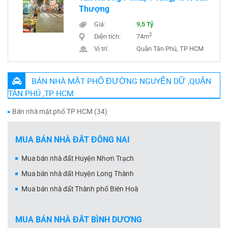
Thượng
Giá:
9,5 Tỷ
2
Diện tích:
74m
Vị trí:
Quận Tân Phú, TP HCM
BÁN NHÀ MẶT PHỐ ĐƯỜNG NGUYỄN DỮ ,QUẬN
TÂN PHÚ ,TP HCM
Bán nhà mặt phố TP HCM (34)
MUA BÁN NHÀ ĐẤT ĐỒNG NAI
Mua bán nhà đất Huyện Nhơn Trạch
Mua bán nhà đất Huyện Long Thành
Mua bán nhà đất Thành phố Biên Hoà
MUA BÁN NHÀ ĐẤT BÌNH DƯƠNG