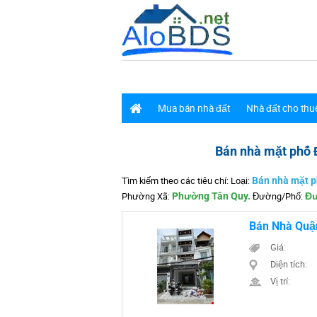
Mua bán nhà đất
Nhà đất cho thu
Bán nhà mặt phố
Tìm kiếm theo các tiêu chí: Loại:
Bán nhà mặt p
Phường Xã:
Phường Tân Quy.
Đường/Phố:
Đư
Bán Nhà Quận
Giá:
Diện tích:
Vị trí: