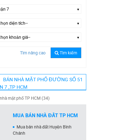
Tìm nâng cao
Tìm kiếm
ờng Số 51
BÁN NHÀ MẶT PHỐ ĐƯỜNG SỐ 51
N 7 ,TP HCM
nhà mặt phố TP HCM (34)
MUA BÁN NHÀ ĐẤT TP HCM
Mua bán nhà đất Huyện Bình
Chánh