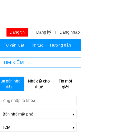
Đăng tin
|
Đăng ký
|
Đăng nhập
Tư vấn luật
Tin tức
Hướng dẫn
TÌM KIẾM
ua bán nhà
Nhà đất cho
Tin môi
đất
thuê
giới