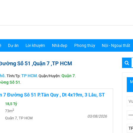
ê
Dự án
Lời khuyên
Nhà đẹp
Phong thủy
Nội - Ngoại thất
 Đường Số 51 ,Quận 7 ,TP HCM
hố.
Tỉnh/Tp:
TP HCM
.
Quận/Huyện:
Quận 7
.
M
ờng Số 51
.
 7 Đường Số 51 P.Tân Quy , Dt 4x19m, 3 Lầu, ST
18,5 Tỷ
2
73m
03/08/2026
Quận 7, TP HCM