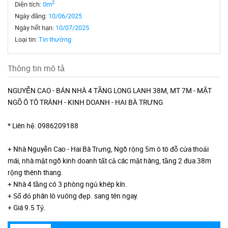
2
Diện tích:
0m
Ngày đăng:
10/06/2025
Ngày hết hạn:
10/07/2025
Loại tin:
Tin thường
Thông tin mô tả
NGUYỄN CAO - BÁN NHÀ 4 TẦNG LONG LANH 38M, MT 7M - MẶT
NGÕ Ô TÔ TRÁNH - KINH DOANH - HAI BÀ TRƯNG
* Liên hệ: 0986209188
+ Nhà Nguyễn Cao - Hai Bà Trưng, Ngõ rộng 5m ô tô đỗ cửa thoải
mái, nhà mặt ngõ kinh doanh tất cả các mặt hàng, tầng 2 đua 38m
rộng thênh thang.
+ Nhà 4 tầng có 3 phòng ngủ khép kín.
+ Sổ đỏ phân lô vuông đẹp. sang tên ngay.
+ Giá 9.5 Tỷ.