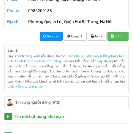
Phone:
0986209188
Địa chỉ:
Phường Quỳnh Lôi, Quận Hai Bà Trưng, Hà Nội
Báo cáo
Quay lại
In bài
Lưu tin
Lưu ý:
Quý khách đang xem nội dung tin rao:
Bán nhà nguyễn cao 4 tầng long lanh
ô tô tránh kinh doanh hai bà trưng
. Tin rao bất động sản này do người cần
bán hoặc cần cho thuê đăng lên. Tất cả thông tin liên quan đến bất động
sản này do người dùng đăng tin chịu trách nhiêm. Chúng tôi không chịu
trách nhiệm về tin rao này. Chúng tôi chỉ cố gắng đưa tin rao tốt nhất cho
quý khách. Nếu quý khách phát hiện tin rao có sai sót hay vấn đề gì xin hãy
phản hồi cho chúng tôi
Tin cùng người đăng (612)
Tin nổi bật cùng khu vực