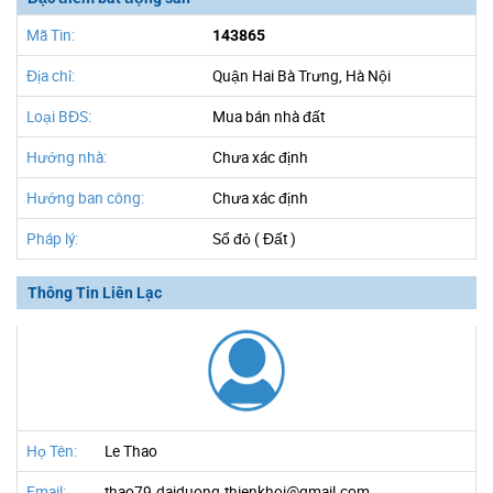
Mã Tin:
143865
Địa chỉ:
Quận Hai Bà Trưng, Hà Nội
Loại BĐS:
Mua bán nhà đất
Hướng nhà:
Chưa xác định
Hướng ban công:
Chưa xác định
Pháp lý:
Sổ đỏ ( Đất )
Thông Tin Liên Lạc
Họ Tên:
Le Thao
Email:
thao79.daiduong.thienkhoi@gmail.com