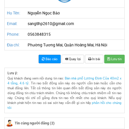
Họ Tên:
Nguyễn Ngọc Bảo
Email:
sangtlhp2610@gmail.com
Phone:
0563848315
Địa chỉ:
Phường Tương Mai, Quận Hoàng Mai, Hà Nội
Báo cáo
Quay lại
In bài
Lưu tin
Lưu ý:
Quý khách đang xem nội dung tin rao:
Bán nhà phố Lương Định Của 40m2 x
4 tầng, 4.6 tỷ
. Tin rao bất động sản này do người cần bán hoặc cần cho
thuê đăng lên. Tất cả thông tin liên quan đến bất động sản này do người
dùng đăng tin chịu trách nhiêm. Chúng tôi không chịu trách nhiệm về tin rao
này. Chúng tôi chỉ cố gắng đưa tin rao tốt nhất cho quý khách. Nếu quý
khách phát hiện tin rao có sai sót hay vấn đề gì xin hãy
phản hồi cho chúng
tôi
Tin cùng người đăng (2)