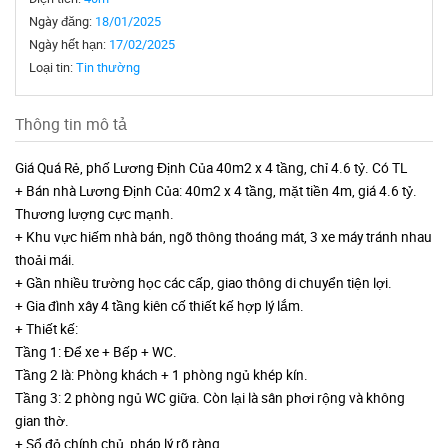
Ngày đăng:
18/01/2025
Ngày hết hạn:
17/02/2025
Loại tin:
Tin thường
Thông tin mô tả
Giá Quá Rẻ, phố Lương Định Của 40m2 x 4 tầng, chỉ 4.6 tỷ. Có TL
+ Bán nhà Lương Định Của: 40m2 x 4 tầng, mặt tiền 4m, giá 4.6 tỷ.
Thương lượng cực mạnh.
+ Khu vực hiếm nhà bán, ngõ thông thoáng mát, 3 xe máy tránh nhau
thoải mái.
+ Gần nhiều trường học các cấp, giao thông di chuyển tiện lợi.
+ Gia đình xây 4 tầng kiên cố thiết kế hợp lý lắm.
+ Thiết kế:
Tầng 1: Để xe + Bếp + WC.
Tầng 2 là: Phòng khách + 1 phòng ngủ khép kín.
Tầng 3: 2 phòng ngủ WC giữa. Còn lại là sân phơi rộng và không
gian thờ.
+ Sổ đỏ chính chủ, pháp lý rõ ràng.