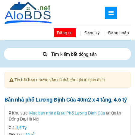
Đăng tin
|
Đăng ký
|
Đăng nhập
Tìm kiếm bất động sản
Tin hết hạn nhưng vẫn có thể còn giá trị giao dịch
Bán nhà phố Lương Định Của 40m2 x 4 tầng, 4.6 tỷ
Khu vực:
Mua bán nhà đất tại Phố Lương Định Của
tại Quận
Đống Đa, Hà Nội
Giá:
4,6 Tỷ
2
Diện tích:
40m