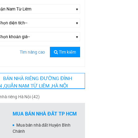
Tìm nâng cao
Tìm kiếm
ờng Đình Thôn
BÁN NHÀ RIÊNG ĐƯỜNG ĐÌNH
 ,QUẬN NAM TỪ LIÊM ,HÀ NỘI
nhà riêng Hà Nội (42)
MUA BÁN NHÀ ĐẤT TP HCM
Mua bán nhà đất Huyện Bình
Chánh