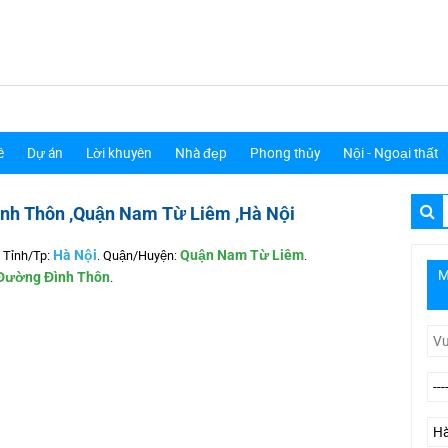
ê
Dự án
Lời khuyên
Nhà đẹp
Phong thủy
Nội - Ngoại thất
ình Thôn ,Quận Nam Từ Liêm ,Hà Nội
Tỉnh/Tp:
Hà Nội
.
Quận/Huyện:
Quận Nam Từ Liêm
.
M
Đường Đình Thôn
.