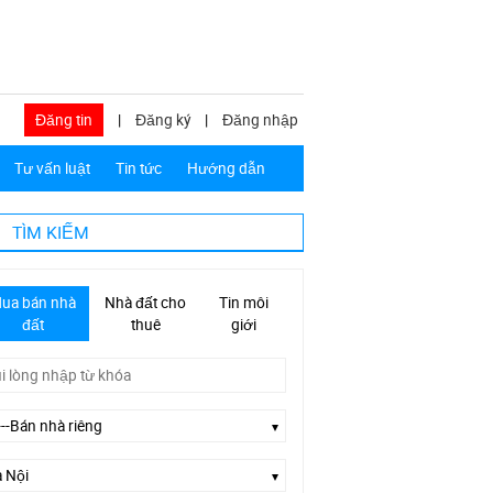
Đăng tin
|
Đăng ký
|
Đăng nhập
Tư vấn luật
Tin tức
Hướng dẫn
TÌM KIẾM
ua bán nhà
Nhà đất cho
Tin môi
đất
thuê
giới