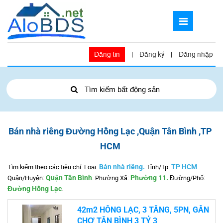
Đăng tin
|
Đăng ký
|
Đăng nhập
Tìm kiếm bất động sản
Bán nhà riêng Đường Hồng Lạc ,Quận Tân Bình ,TP
HCM
Tìm kiếm theo các tiêu chí: Loại:
Bán nhà riêng.
Tỉnh/Tp:
TP HCM
.
Quận/Huyện:
Quận Tân Bình
.
Phường Xã:
Phường 11.
Đường/Phố:
Đường Hồng Lạc
.
42m2 HỒNG LẠC, 3 TẦNG, 5PN, GẦN
CHỢ TÂN BÌNH 3 TỶ 3