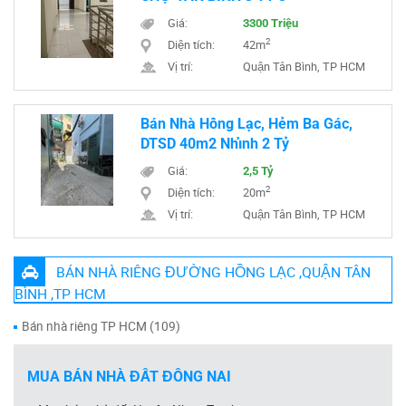
Giá:
3300 Triệu
2
Diện tích:
42m
Vị trí:
Quận Tân Bình, TP HCM
Bán Nhà Hồng Lạc, Hẻm Ba Gác,
DTSD 40m2 Nhỉnh 2 Tỷ
Giá:
2,5 Tỷ
2
Diện tích:
20m
Vị trí:
Quận Tân Bình, TP HCM
BÁN NHÀ RIÊNG ĐƯỜNG HỒNG LẠC ,QUẬN TÂN
BÌNH ,TP HCM
Bán nhà riêng TP HCM (109)
MUA BÁN NHÀ ĐẤT ĐỒNG NAI