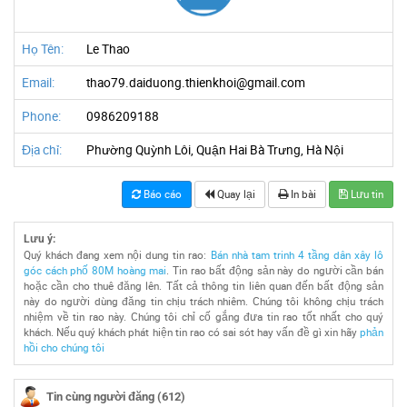
Họ Tên:
Le Thao
Email:
thao79.daiduong.thienkhoi@gmail.com
Phone:
0986209188
Địa chỉ:
Phường Quỳnh Lôi, Quận Hai Bà Trưng, Hà Nội
Báo cáo
Quay lại
In bài
Lưu tin
Lưu ý:
Quý khách đang xem nội dung tin rao:
Bán nhà tam trinh 4 tầng dân xây lô
góc cách phố 80M hoàng mai
. Tin rao bất động sản này do người cần bán
hoặc cần cho thuê đăng lên. Tất cả thông tin liên quan đến bất động sản
này do người dùng đăng tin chịu trách nhiêm. Chúng tôi không chịu trách
nhiệm về tin rao này. Chúng tôi chỉ cố gắng đưa tin rao tốt nhất cho quý
khách. Nếu quý khách phát hiện tin rao có sai sót hay vấn đề gì xin hãy
phản
hồi cho chúng tôi
Tin cùng người đăng (612)