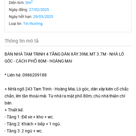
2
Diện tích:
0m
Ngày đăng:
27/02/2025
Ngày hết hạn:
29/03/2025
Loại tin:
Tin thường
Thông tin mô tả
BÁN NHÀ TAM TRINH 4 TẦNG DÂN XÂY 39M, MT 3.7M - NHÀ LÔ
GÓC - CÁCH PHỐ 80M - HOÀNG MAI
* Liên hệ: 0986209188
+ NHà ngõ 243 Tam Trinh - Hoàng Mai, Lô góc, dân xây kiên cố chắc
chắn, lên tần thoải mái. Từ nhà ra mặt phố 80m, chủ nhà thiện chí
bán.
+ Thiết kế.
- Tầng 1: Để xe + kho + wc.
- Tầng 2: Khách + bếp + 1 ngủ.
- Tầng 3: 2 ngủ + wc.