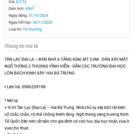
Giá:
8,3 Tỷ
2
Diện tích:
45m
Ngày đăng:
31/10/2024
Ngày hết hạn:
30/11/2024
Loại tin:
Tin thường
Thông tin mô tả
TÂN LẠC ĐẠI LA – BÁN NHÀ 6 TẦNG 45M, MT 3,6M - DÂN XÂY MẶT
NGÕ THÔNG 2 THOÁNG VĨNH VIỄN - GẦN CÁC TRƯỜNG ĐẠI HỌC
LỚN BÁCH KINH XÂY- HAI BÀ TRƯNG
• Liên hệ: 0986209188
* Mô tả:
+ Vị trí Tân Lạc (Đại La) – Hai Bà Trưng. Nhà chủ tự xây btct rất kiên
cố chắc chắn, có thể chồng thêm tầng. Ngõ thông sang trường Kinh
Tế Quốc Dân nên rất tiện cho gia đình có con học đại học hoặc vừa ở
vừa cho thuê.