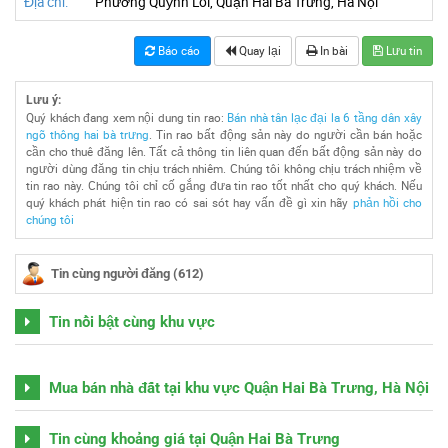
Địa chỉ:
Phường Quỳnh Lôi, Quận Hai Bà Trưng, Hà Nội
Báo cáo
Quay lại
In bài
Lưu tin
Lưu ý:
Quý khách đang xem nội dung tin rao:
Bán nhà tân lạc đại la 6 tầng dân xây
ngõ thông hai bà trưng
. Tin rao bất động sản này do người cần bán hoặc
cần cho thuê đăng lên. Tất cả thông tin liên quan đến bất động sản này do
người dùng đăng tin chịu trách nhiêm. Chúng tôi không chịu trách nhiệm về
tin rao này. Chúng tôi chỉ cố gắng đưa tin rao tốt nhất cho quý khách. Nếu
quý khách phát hiện tin rao có sai sót hay vấn đề gì xin hãy
phản hồi cho
chúng tôi
Tin cùng người đăng (612)
Tin nổi bật cùng khu vực
Mua bán nhà đất tại khu vực Quận Hai Bà Trưng, Hà Nội
Tin cùng khoảng giá tại Quận Hai Bà Trưng