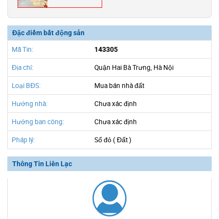
Đặc điểm bất động sản
Mã Tin:
143305
Địa chỉ:
Quận Hai Bà Trưng, Hà Nội
Loại BĐS:
Mua bán nhà đất
Hướng nhà:
Chưa xác định
Hướng ban công:
Chưa xác định
Pháp lý:
Sổ đỏ ( Đất )
Thông Tin Liên Lạc