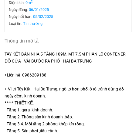
2
Diện tích:
0m
Ngày đăng:
06/01/2025
Ngày hết hạn:
05/02/2025
Loại tin:
Tin thường
Thông tin mô tả
TÂY KẾT BÁN NHÀ 5 TẦNG 109M, MT 7.5M PHÂN LÔ CONTENER
ĐỖ CỬA - VÀI BƯỚC RA PHỐ - HAI BÀ TRƯNG
• Liên hệ: 0986209188
+ Vị trí Tây Kết - Hai Bà Trưng, ngõ to hơn phố, ô tô tránh dừng đỗ
ngày đêm, kinh doanh.
***** THIẾT KẾ:
- Tầng 1; gara ,kinh doanh.
- Tầng 2: Thông sàn kinh doanh ,bếp.
- Tầng 3,4: Mỗi tầng 2 phòng khép kín rộng.
- Tầng 5: Sân phơi ,tiểu cảnh.