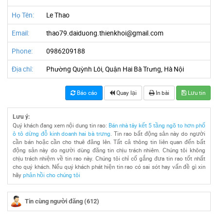
Họ Tên:
Le Thao
Email:
thao79.daiduong.thienkhoi@gmail.com
Phone:
0986209188
Địa chỉ:
Phường Quỳnh Lôi, Quận Hai Bà Trưng, Hà Nội
Báo cáo
Quay lại
In bài
Lưu tin
Lưu ý:
Quý khách đang xem nội dung tin rao:
Bán nhà tây kết 5 tầng ngõ to hơn phố
ô tô dừng đỗ kinh doanh hai bà trưng
. Tin rao bất động sản này do người
cần bán hoặc cần cho thuê đăng lên. Tất cả thông tin liên quan đến bất
động sản này do người dùng đăng tin chịu trách nhiêm. Chúng tôi không
chịu trách nhiệm về tin rao này. Chúng tôi chỉ cố gắng đưa tin rao tốt nhất
cho quý khách. Nếu quý khách phát hiện tin rao có sai sót hay vấn đề gì xin
hãy
phản hồi cho chúng tôi
Tin cùng người đăng (612)