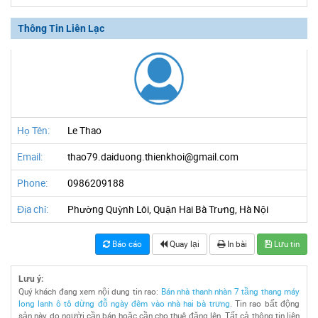
Thông Tin Liên Lạc
Họ Tên:
Le Thao
Email:
thao79.daiduong.thienkhoi@gmail.com
Phone:
0986209188
Địa chỉ:
Phường Quỳnh Lôi, Quận Hai Bà Trưng, Hà Nội
Báo cáo
Quay lại
In bài
Lưu tin
Lưu ý:
Quý khách đang xem nội dung tin rao:
Bán nhà thanh nhàn 7 tầng thang máy
long lanh ô tô dừng đỗ ngày đêm vào nhà hai bà trưng
. Tin rao bất động
sản này do người cần bán hoặc cần cho thuê đăng lên. Tất cả thông tin liên