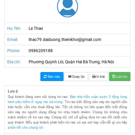
Họ Tên:
Le Thao
Email:
thao79.daiduong.thienkhoi@gmail.com
Phone:
0986209188
Địa chỉ:
Phường Quỳnh Lôi, Quận Hai Bà Trưng, Hà Nội
Báo cáo
Quay lại
In bài
Lưu tin
Lưu ý:
Quý khách đang xem nội dung tin rao:
Bán nhà trần xuân soạn 5 tầng long
lanh siêu hiếm ở ngay hai bà trưng
. Tin rao bất động sản này do người cần
bán hoặc cần cho thuê đăng lên. Tất cả thông tin liên quan đến bất động
sản này do người dùng đăng tin chịu trách nhiêm. Chúng tôi không chịu
trách nhiệm về tin rao này. Chúng tôi chỉ cố gắng đưa tin rao tốt nhất cho
quý khách. Nếu quý khách phát hiện tin rao có sai sót hay vấn đề gì xin hãy
phản hồi cho chúng tôi