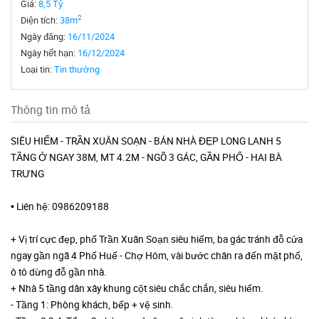
Giá:
8,5 Tỷ
2
Diện tích:
38m
Ngày đăng:
16/11/2024
Ngày hết hạn:
16/12/2024
Loại tin:
Tin thường
Thông tin mô tả
SIÊU HIẾM - TRẦN XUÂN SOẠN - BÁN NHÀ ĐẸP LONG LANH 5
TẦNG Ở NGAY 38M, MT 4.2M - NGÕ 3 GÁC, GẦN PHỐ - HAI BÀ
TRƯNG
• Liên hệ: 0986209188
+ Vị trí cực đẹp, phố Trần Xuân Soạn siêu hiếm, ba gác tránh đỗ cửa
ngay gần ngã 4 Phố Huế - Chợ Hôm, vài bước chân ra đến mặt phố,
ô tô dừng đỗ gần nhà.
+ Nhà 5 tầng dân xây khung cột siêu chắc chắn, siêu hiếm.
- Tầng 1: Phòng khách, bếp + vệ sinh.