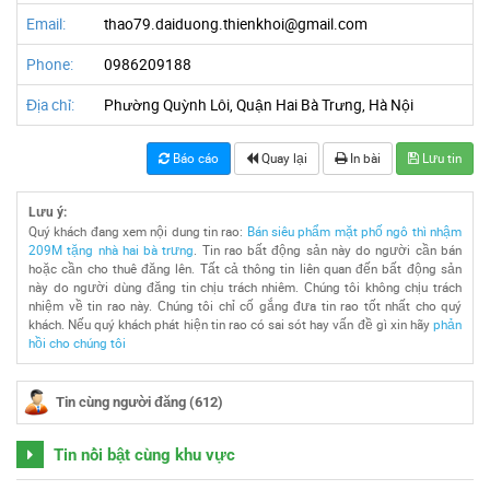
Email:
thao79.daiduong.thienkhoi@gmail.com
Phone:
0986209188
Địa chỉ:
Phường Quỳnh Lôi, Quận Hai Bà Trưng, Hà Nội
Báo cáo
Quay lại
In bài
Lưu tin
Lưu ý:
Quý khách đang xem nội dung tin rao:
Bán siêu phẩm mặt phố ngô thì nhậm
209M tặng nhà hai bà trưng
. Tin rao bất động sản này do người cần bán
hoặc cần cho thuê đăng lên. Tất cả thông tin liên quan đến bất động sản
này do người dùng đăng tin chịu trách nhiêm. Chúng tôi không chịu trách
nhiệm về tin rao này. Chúng tôi chỉ cố gắng đưa tin rao tốt nhất cho quý
khách. Nếu quý khách phát hiện tin rao có sai sót hay vấn đề gì xin hãy
phản
hồi cho chúng tôi
Tin cùng người đăng (612)
Tin nổi bật cùng khu vực