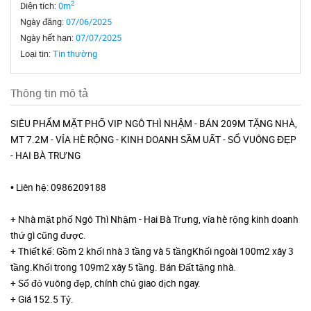
2
Diện tích:
0m
Ngày đăng:
07/06/2025
Ngày hết hạn:
07/07/2025
Loại tin:
Tin thường
Thông tin mô tả
SIÊU PHẨM MẶT PHỐ VIP NGÔ THÌ NHẬM - BÁN 209M TẶNG NHÀ,
MT 7.2M - VỈA HÈ RỘNG - KINH DOANH SẦM UẤT - SỔ VUÔNG ĐẸP
- HAI BÀ TRƯNG
• Liên hệ: 0986209188
+ Nhà mặt phố Ngô Thì Nhậm - Hai Bà Trưng, vỉa hè rộng kinh doanh
thứ gì cũng được.
+ Thiết kế: Gồm 2 khối nhà 3 tầng và 5 tầngKhối ngoài 100m2 xây 3
tầng.Khối trong 109m2 xây 5 tầng. Bán Đất tặng nhà.
+ Sổ đỏ vuông đẹp, chính chủ giao dịch ngay.
+ Giá 152.5 Tỷ.