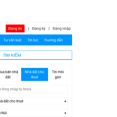
Đăng tin
|
Đăng ký
|
Đăng nhập
Tư vấn luật
Tin tức
Hướng dẫn
TÌM KIẾM
ua bán nhà
Nhà đất cho
Tin môi
đất
thuê
giới