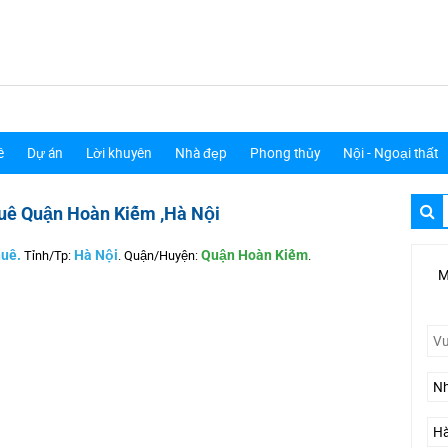
ê
Dự án
Lời khuyên
Nhà đẹp
Phong thủy
Nội - Ngoại thất
huê Quận Hoàn Kiếm ,Hà Nội
huê.
Tỉnh/Tp:
Hà Nội
.
Quận/Huyện:
Quận Hoàn Kiếm
.
M