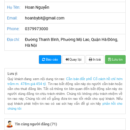
Họ Tên:
Hoan Nguyễn
Email:
hoanbybit@gmail.com
Phone:
0379973000
Địa chỉ:
Đường Thanh Bình, Phường Mộ Lao, Quận Hà Đông,
Hà Nội
Báo cáo
Quay lại
In bài
Lưu tin
Lưu ý:
Quý khách đang xem nội dung tin rao:
Cần bán đất phố Cổ cách hồ chỉ hơn
trăm m. 478m giá 454 tỷ
. Tin rao bất động sản này do người cần bán hoặc
cần cho thuê đăng lên. Tất cả thông tin liên quan đến bất động sản này do
người dùng đăng tin chịu trách nhiêm. Chúng tôi không chịu trách nhiệm về
tin rao này. Chúng tôi chỉ cố gắng đưa tin rao tốt nhất cho quý khách. Nếu
quý khách phát hiện tin rao có sai sót hay vấn đề gì xin hãy
phản hồi cho
chúng tôi
Tin cùng người đăng (71)