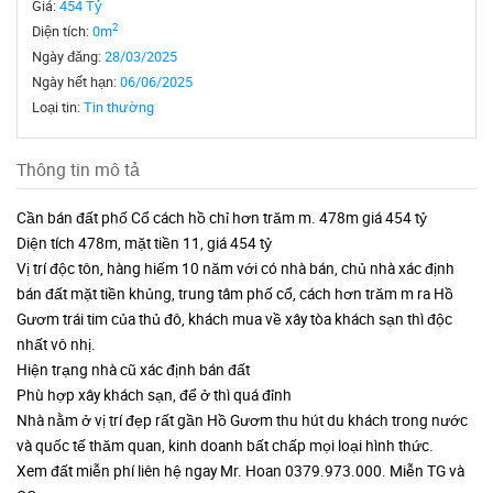
Giá:
454 Tỷ
2
Diện tích:
0m
Ngày đăng:
28/03/2025
Ngày hết hạn:
06/06/2025
Loại tin:
Tin thường
Thông tin mô tả
Cần bán đất phố Cổ cách hồ chỉ hơn trăm m. 478m giá 454 tỷ
Diện tích 478m, mặt tiền 11, giá 454 tỷ
Vị trí độc tôn, hàng hiếm 10 năm với có nhà bán, chủ nhà xác định
bán đất mặt tiền khủng, trung tâm phố cổ, cách hơn trăm m ra Hồ
Gươm trái tim của thủ đô, khách mua về xây tòa khách sạn thì độc
nhất vô nhị.
Hiện trạng nhà cũ xác định bán đất
Phù hợp xây khách sạn, để ở thì quá đỉnh
Nhà nằm ở vị trí đẹp rất gần Hồ Gươm thu hút du khách trong nước
và quốc tế thăm quan, kinh doanh bất chấp mọi loại hình thức.
Xem đất miễn phí liên hệ ngay Mr. Hoan 0379.973.000. Miễn TG và