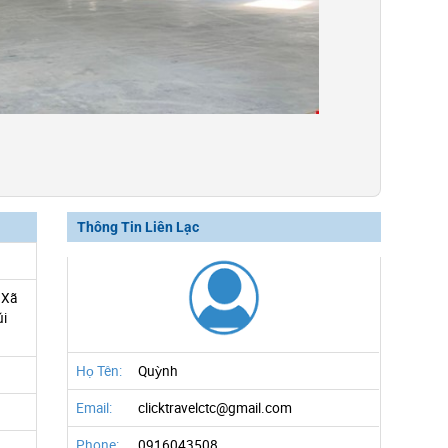
Thông Tin Liên Lạc
 Xã
úi
Họ Tên:
Quỳnh
Email:
clicktravelctc@gmail.com
Phone:
0916043508