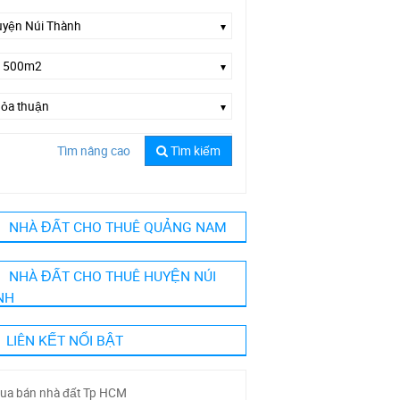
Tìm nâng cao
Tìm kiếm
ường Nguyễn Hoàng
NHÀ ĐẤT CHO THUÊ QUẢNG NAM
NHÀ ĐẤT CHO THUÊ HUYỆN NÚI
NH
LIÊN KẾT NỔI BẬT
ua bán nhà đất Tp HCM