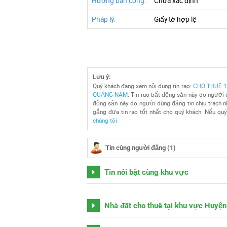
Hướng ban công:
Chưa xác định
Pháp lý:
Giấy tờ hợp lệ
Lưu ý:
Quý khách đang xem nội dung tin rao:
CHO THUÊ 1
QUẢNG NAM
. Tin rao bất động sản này do người 
động sản này do người dùng đăng tin chịu trách nh
gắng đưa tin rao tốt nhất cho quý khách. Nếu quý 
chúng tôi
Tin cùng người đăng (1)
Tin nổi bật cùng khu vực
Nhà đất cho thuê tại khu vực Huyệ