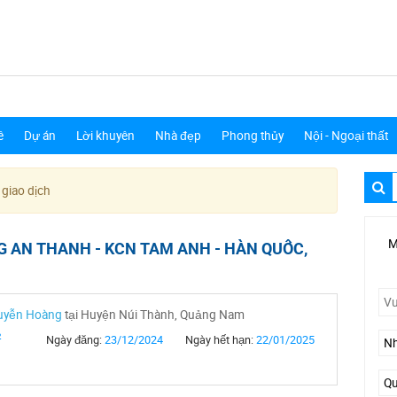
ê
Dự án
Lời khuyên
Nhà đẹp
Phong thủy
Nội - Ngoại thất
 giao dịch
M
 AN THANH - KCN TAM ANH - HÀN QUỐC,
guyễn Hoàng
tại Huyện Núi Thành, Quảng Nam
2
Ngày đăng:
23/12/2024
Ngày hết hạn:
22/01/2025