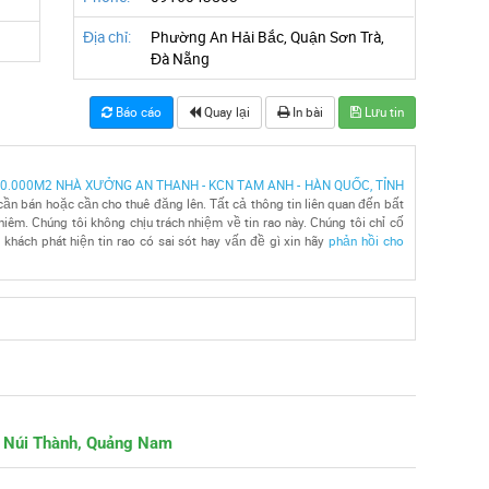
Địa chỉ:
Phường An Hải Bắc, Quận Sơn Trà,
Đà Nẵng
Báo cáo
Quay lại
In bài
Lưu tin
0.000M2 NHÀ XƯỞNG AN THANH - KCN TAM ANH - HÀN QUỐC, TỈNH
cần bán hoặc cần cho thuê đăng lên. Tất cả thông tin liên quan đến bất
iêm. Chúng tôi không chịu trách nhiệm về tin rao này. Chúng tôi chỉ cố
khách phát hiện tin rao có sai sót hay vấn đề gì xin hãy
phản hồi cho
n Núi Thành, Quảng Nam