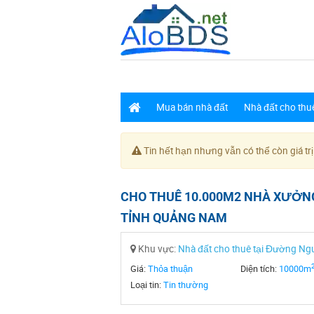
Mua bán nhà đất
Nhà đất cho thu
Tin hết hạn nhưng vẫn có thể còn giá trị
CHO THUÊ 10.000M2 NHÀ XƯỞNG
TỈNH QUẢNG NAM
Khu vực:
Nhà đất cho thuê tại Đường N
Giá:
Thỏa thuận
Diện tích:
10000m
Loại tin:
Tin thường