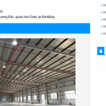
M
h)
M
ờng Bắc, quận Hải Châu, tp Đà Nẵng
M
M
M