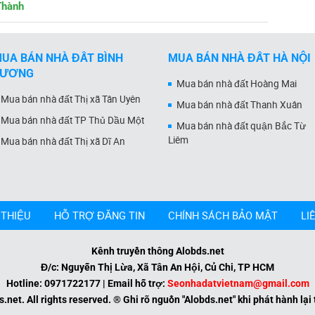
Thành
UA BÁN NHÀ ĐẤT BÌNH
MUA BÁN NHÀ ĐẤT HÀ NỘI
DƯƠNG
Mua bán nhà đất Hoàng Mai
Mua bán nhà đất Thị xã Tân Uyên
Mua bán nhà đất Thanh Xuân
Mua bán nhà đất TP Thủ Dầu Một
Mua bán nhà đất quận Bắc Từ
Liêm
Mua bán nhà đất Thị xã Dĩ An
 THIỆU
HỖ TRỢ ĐĂNG TIN
CHÍNH SÁCH BẢO MẬT
LI
Kênh truyền thông Alobds.net
Đ/c: Nguyễn Thị Lừa, Xã Tân An Hội, Củ Chi, TP HCM
Hotline: 0971722177 | Email hỗ trợ:
Seonhadatvietnam@gmail.com
net. All rights reserved. ® Ghi rõ nguồn "Alobds.net" khi phát hành lại