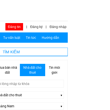
Đăng tin
|
Đăng ký
|
Đăng nhập
Tư vấn luật
Tin tức
Hướng dẫn
TÌM KIẾM
ua bán nhà
Nhà đất cho
Tin môi
đất
thuê
giới