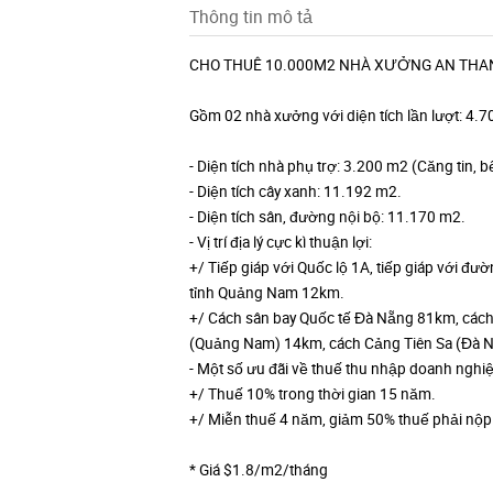
Thông tin mô tả
CHO THUÊ 10.000M2 NHÀ XƯỞNG AN THAN
Gồm 02 nhà xưởng với diện tích lần lượt: 4
- Diện tích nhà phụ trợ: 3.200 m2 (Căng tin, b
- Diện tích cây xanh: 11.192 m2.
- Diện tích sân, đường nội bộ: 11.170 m2.
- Vị trí địa lý cực kì thuận lợi:
+/ Tiếp giáp với Quốc lộ 1A, tiếp giáp với đ
tỉnh Quảng Nam 12km.
+/ Cách sân bay Quốc tế Đà Nẵng 81km, các
(Quảng Nam) 14km, cách Cảng Tiên Sa (Đà 
- Một số ưu đãi về thuế thu nhập doanh nghiệ
+/ Thuế 10% trong thời gian 15 năm.
+/ Miễn thuế 4 năm, giảm 50% thuế phải nộp 
* Giá $1.8/m2/tháng