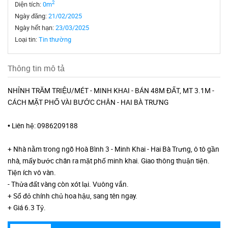
2
Diện tích:
0m
Ngày đăng:
21/02/2025
Ngày hết hạn:
23/03/2025
Loại tin:
Tin thường
Thông tin mô tả
NHỈNH TRĂM TRIỆU/MÉT - MINH KHAI - BÁN 48M ĐẤT, MT 3.1M -
CÁCH MẶT PHỐ VÀI BƯỚC CHÂN - HAI BÀ TRƯNG
• Liên hệ: 0986209188
+ Nhà nằm trong ngõ Hoà Bình 3 - Minh Khai - Hai Bà Trưng, ô tô gần
nhà, mấy bước chân ra mặt phố minh khai. Giao thông thuận tiện.
Tiện ích vô vàn.
- Thửa đất vàng còn xót lại. Vuông vắn.
+ Sổ đỏ chính chủ hoa hậu, sang tên ngay.
+ Giá 6.3 Tỷ.