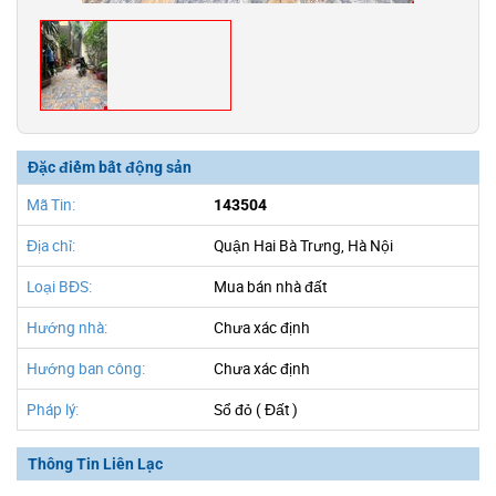
Đặc điểm bất động sản
Mã Tin:
143504
Địa chỉ:
Quận Hai Bà Trưng, Hà Nội
Loại BĐS:
Mua bán nhà đất
Hướng nhà:
Chưa xác định
Hướng ban công:
Chưa xác định
Pháp lý:
Sổ đỏ ( Đất )
Thông Tin Liên Lạc