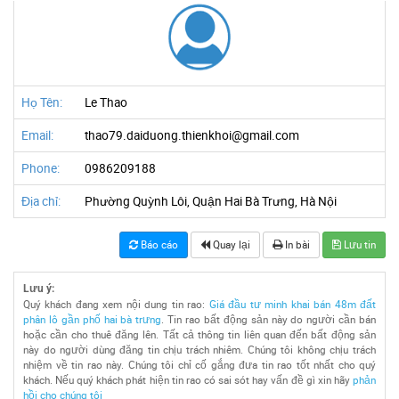
Họ Tên:
Le Thao
Email:
thao79.daiduong.thienkhoi@gmail.com
Phone:
0986209188
Địa chỉ:
Phường Quỳnh Lôi, Quận Hai Bà Trưng, Hà Nội
Báo cáo
Quay lại
In bài
Lưu tin
Lưu ý:
Quý khách đang xem nội dung tin rao:
Giá đầu tư minh khai bán 48m đất
phân lô gần phố hai bà trưng
. Tin rao bất động sản này do người cần bán
hoặc cần cho thuê đăng lên. Tất cả thông tin liên quan đến bất động sản
này do người dùng đăng tin chịu trách nhiêm. Chúng tôi không chịu trách
nhiệm về tin rao này. Chúng tôi chỉ cố gắng đưa tin rao tốt nhất cho quý
khách. Nếu quý khách phát hiện tin rao có sai sót hay vấn đề gì xin hãy
phản
hồi cho chúng tôi