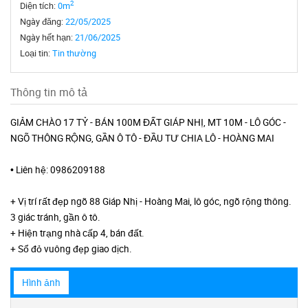
2
Diện tích:
0m
Ngày đăng:
22/05/2025
Ngày hết hạn:
21/06/2025
Loại tin:
Tin thường
Thông tin mô tả
GIẢM CHÀO 17 TỶ - BÁN 100M ĐẤT GIÁP NHỊ, MT 10M - LÔ GÓC -
NGÕ THÔNG RỘNG, GẦN Ô TÔ - ĐẦU TƯ CHIA LÔ - HOÀNG MAI
• Liên hệ: 0986209188
+ Vị trí rất đẹp ngõ 88 Giáp Nhị - Hoàng Mai, lô góc, ngõ rộng thông.
3 giác tránh, gần ô tô.
+ Hiện trạng nhà cấp 4, bán đất.
+ Sổ đỏ vuông đẹp giao dịch.
Hình ảnh