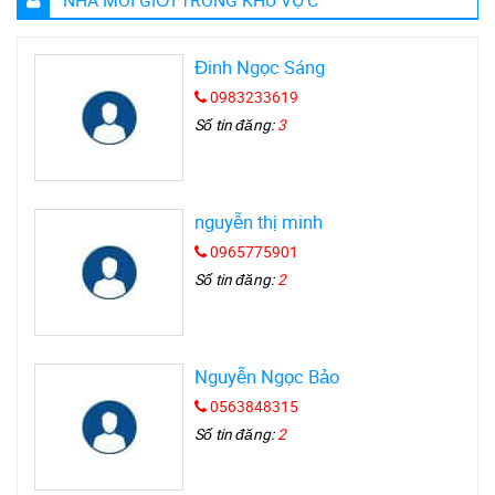
NHÀ MÔI GIỚI TRONG KHU VỰC
Đinh Ngọc Sáng
0983233619
Số tin đăng:
3
nguyễn thị minh
0965775901
Số tin đăng:
2
Nguyễn Ngọc Bảo
0563848315
Số tin đăng:
2