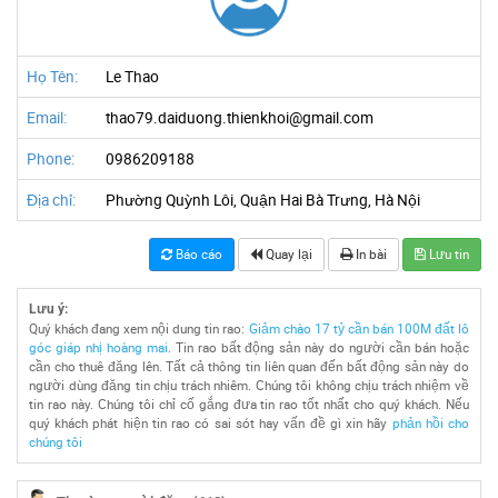
Họ Tên:
Le Thao
Email:
thao79.daiduong.thienkhoi@gmail.com
Phone:
0986209188
Địa chỉ:
Phường Quỳnh Lôi, Quận Hai Bà Trưng, Hà Nội
Báo cáo
Quay lại
In bài
Lưu tin
Lưu ý:
Quý khách đang xem nội dung tin rao:
Giảm chào 17 tỷ cần bán 100M đất lô
góc giáp nhị hoàng mai
. Tin rao bất động sản này do người cần bán hoặc
cần cho thuê đăng lên. Tất cả thông tin liên quan đến bất động sản này do
người dùng đăng tin chịu trách nhiêm. Chúng tôi không chịu trách nhiệm về
tin rao này. Chúng tôi chỉ cố gắng đưa tin rao tốt nhất cho quý khách. Nếu
quý khách phát hiện tin rao có sai sót hay vấn đề gì xin hãy
phản hồi cho
chúng tôi