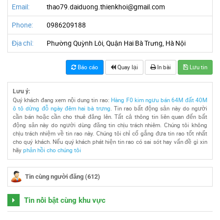
Email:
thao79.daiduong.thienkhoi@gmail.com
Phone:
0986209188
Địa chỉ:
Phường Quỳnh Lôi, Quận Hai Bà Trưng, Hà Nội
Báo cáo
Quay lại
In bài
Lưu tin
Lưu ý:
Quý khách đang xem nội dung tin rao:
Hàng F0 kim ngưu bán 64M đất 40M
ô tô dừng đỗ ngày đêm hai bà trưng
. Tin rao bất động sản này do người
cần bán hoặc cần cho thuê đăng lên. Tất cả thông tin liên quan đến bất
động sản này do người dùng đăng tin chịu trách nhiêm. Chúng tôi không
chịu trách nhiệm về tin rao này. Chúng tôi chỉ cố gắng đưa tin rao tốt nhất
cho quý khách. Nếu quý khách phát hiện tin rao có sai sót hay vấn đề gì xin
hãy
phản hồi cho chúng tôi
Tin cùng người đăng (612)
Tin nổi bật cùng khu vực