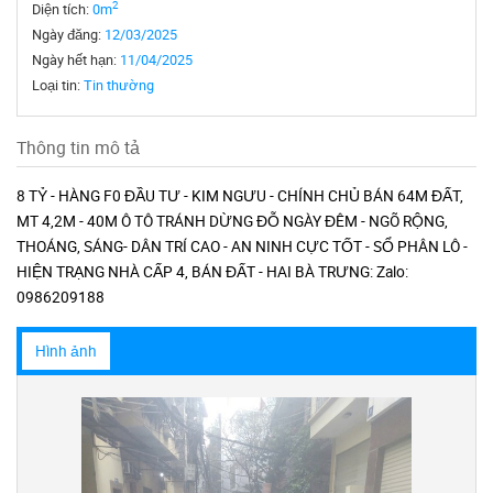
2
Diện tích:
0m
Ngày đăng:
12/03/2025
Ngày hết hạn:
11/04/2025
Loại tin:
Tin thường
Thông tin mô tả
8 TỶ - HÀNG F0 ĐẦU TƯ - KIM NGƯU - CHÍNH CHỦ BÁN 64M ĐẤT,
MT 4,2M - 40M Ô TÔ TRÁNH DỪNG ĐỖ NGÀY ĐÊM - NGÕ RỘNG,
THOÁNG, SÁNG- DÂN TRÍ CAO - AN NINH CỰC TỐT - SỔ PHÂN LÔ -
HIỆN TRẠNG NHÀ CẤP 4, BÁN ĐẤT - HAI BÀ TRƯNG: Zalo:
0986209188
Hình ảnh