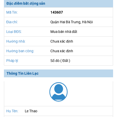
Đặc điểm bất động sản
Mã Tin:
143607
Địa chỉ:
Quận Hai Bà Trưng, Hà Nội
Loại BĐS:
Mua bán nhà đất
Hướng nhà:
Chưa xác định
Hướng ban công:
Chưa xác định
Pháp lý:
Sổ đỏ ( Đất )
Thông Tin Liên Lạc
Họ Tên:
Le Thao