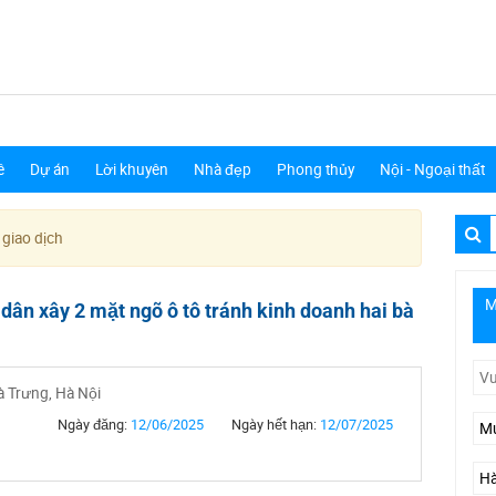
ê
Dự án
Lời khuyên
Nhà đẹp
Phong thủy
Nội - Ngoại thất
 giao dịch
M
dân xây 2 mặt ngõ ô tô tránh kinh doanh hai bà
à Trưng, Hà Nội
Ngày đăng:
12/06/2025
Ngày hết hạn:
12/07/2025