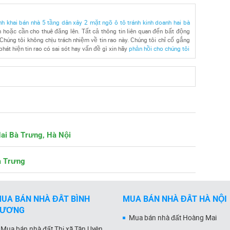
h khai bán nhà 5 tầng dân xây 2 mặt ngõ ô tô tránh kinh doanh hai bà
 hoặc cần cho thuê đăng lên. Tất cả thông tin liên quan đến bất động
Chúng tôi không chịu trách nhiệm về tin rao này. Chúng tôi chỉ cố gắng
hát hiện tin rao có sai sót hay vấn đề gì xin hãy
phản hồi cho chúng tôi
Hai Bà Trưng, Hà Nội
à Trưng
UA BÁN NHÀ ĐẤT BÌNH
MUA BÁN NHÀ ĐẤT HÀ NỘI
DƯƠNG
Mua bán nhà đất Hoàng Mai
Mua bán nhà đất Thị xã Tân Uyên