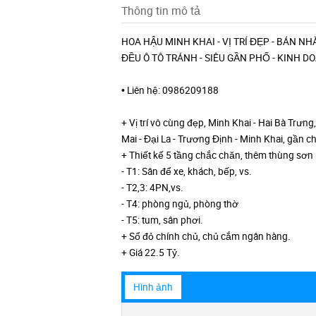
Thông tin mô tả
HOA HẬU MINH KHAI - VỊ TRÍ ĐẸP - BÁN NH
ĐỀU Ô TÔ TRÁNH - SIÊU GẦN PHỐ - KINH D
• Liên hệ: 0986209188
+ Vị trí vô cùng đẹp, Minh Khai - Hai Bà Trưn
Mai - Đại La - Trương Định - Minh Khai, gần 
+ Thiết kế 5 tầng chắc chăn, thêm thùng sơn l
- T1: Sân để xe, khách, bếp, vs.
- T2,3: 4PN,vs.
- T4: phòng ngủ, phòng thờ
- T5: tum, sân phơi.
+ Sổ đỏ chính chủ, chủ cắm ngân hàng.
+ Giá 22.5 Tỷ.
Hình ảnh