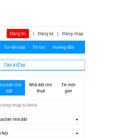
Đăng tin
|
Đăng ký
|
Đăng nhập
Tư vấn luật
Tin tức
Hướng dẫn
TÌM KIẾM
ua bán nhà
Nhà đất cho
Tin môi
đất
thuê
giới