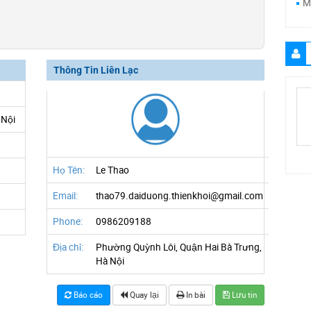
M
Thông Tin Liên Lạc
 Nội
Họ Tên:
Le Thao
Email:
thao79.daiduong.thienkhoi@gmail.com
Phone:
0986209188
Địa chỉ:
Phường Quỳnh Lôi, Quận Hai Bà Trưng,
Hà Nội
Báo cáo
Quay lại
In bài
Lưu tin