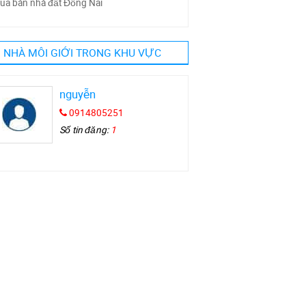
ua bán nhà đất Đồng Nai
NHÀ MÔI GIỚI TRONG KHU VỰC
nguyễn
0914805251
Số tin đăng:
1