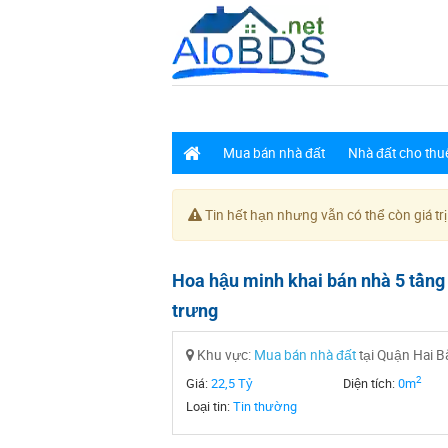
Mua bán nhà đất
Nhà đất cho thu
Tin hết hạn nhưng vẫn có thể còn giá trị
Hoa hậu minh khai bán nhà 5 tầng 
trưng
Khu vực:
Mua bán nhà đất
tại Quận Hai B
2
Giá:
22,5 Tỷ
Diện tích:
0m
Loại tin:
Tin thường