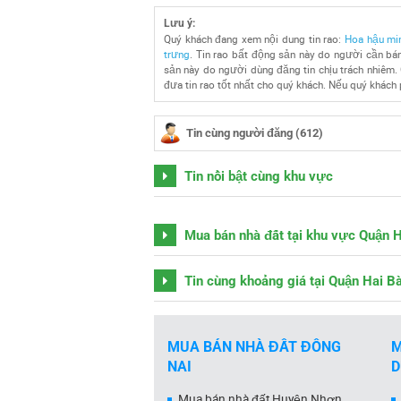
Lưu ý:
Quý khách đang xem nội dung tin rao:
Hoa hậu min
trưng
. Tin rao bất động sản này do người cần bán
sản này do người dùng đăng tin chịu trách nhiêm. 
đưa tin rao tốt nhất cho quý khách. Nếu quý khách p
Tin cùng người đăng (612)
Tin nổi bật cùng khu vực
Mua bán nhà đất tại khu vực Quận 
Tin cùng khoảng giá tại Quận Hai B
MUA BÁN NHÀ ĐẤT ĐỒNG
M
NAI
Mua bán nhà đất Huyện Nhơn