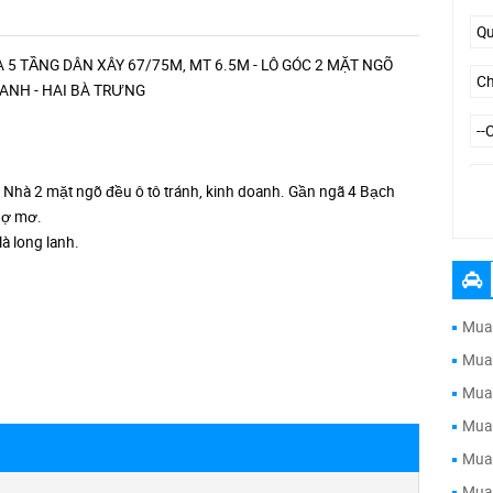
À 5 TẦNG DÂN XÂY 67/75M, MT 6.5M - LÔ GÓC 2 MẶT NGÕ
OANH - HAI BÀ TRƯNG
g, Nhà 2 mặt ngõ đều ô tô tránh, kinh doanh. Gần ngã 4 Bạch
chợ mơ.
--
à long lanh.
Mua 
Mua 
Mua 
Mua 
Mua 
Mua 