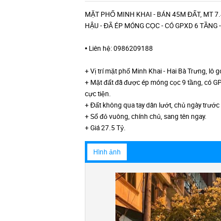
MẶT PHỐ MINH KHAI - BÁN 45M ĐẤT, MT 7.
HẬU - ĐÃ ÉP MÓNG CỌC - CÓ GPXD 6 TẦNG 
• Liên hệ: 0986209188
+ Vị trí mặt phố Minh Khai - Hai Bà Trưng, lô
+ Mặt đất đã được ép móng cọc 9 tầng, có GP
cực tiện.
+ Đất không qua tay dân lướt, chủ ngày trướ
+ Sổ đỏ vuông, chính chủ, sang tên ngay.
+ Giá 27.5 Tỷ.
Hình ảnh