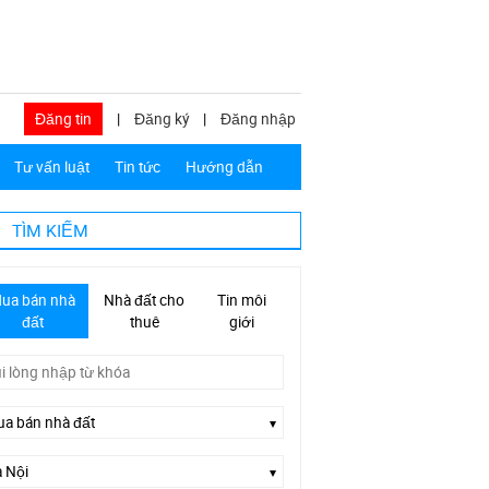
Đăng tin
|
Đăng ký
|
Đăng nhập
Tư vấn luật
Tin tức
Hướng dẫn
TÌM KIẾM
ua bán nhà
Nhà đất cho
Tin môi
đất
thuê
giới