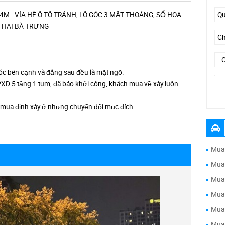
4M - VỈA HÈ Ô TÔ TRÁNH, LÔ GÓC 3 MẶT THOÁNG, SỔ HOA
- HAI BÀ TRƯNG
 góc bên cạnh và đằng sau đều là mặt ngõ.
XD 5 tầng 1 tum, đã báo khởi công, khách mua về xây luôn
--
c mua định xây ở nhưng chuyển đổi mục đích.
Mua 
Mua 
Mua 
Mua 
Mua 
Mua 