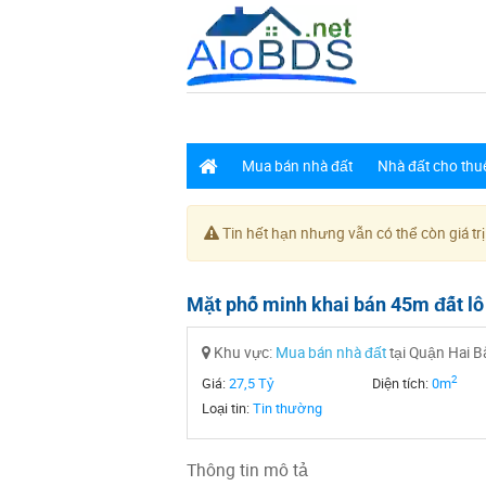
Mua bán nhà đất
Nhà đất cho thu
Tin hết hạn nhưng vẫn có thể còn giá trị
Mặt phố minh khai bán 45m đất lô 
Khu vực:
Mua bán nhà đất
tại Quận Hai B
2
Giá:
27,5 Tỷ
Diện tích:
0m
Loại tin:
Tin thường
Thông tin mô tả