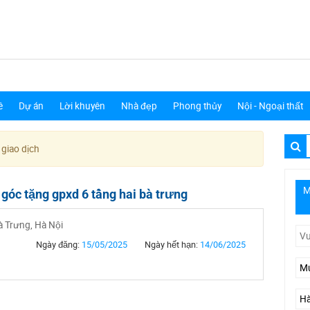
ê
Dự án
Lời khuyên
Nhà đẹp
Phong thủy
Nội - Ngoại thất
 giao dịch
M
góc tặng gpxd 6 tầng hai bà trưng
à Trưng, Hà Nội
Ngày đăng:
15/05/2025
Ngày hết hạn:
14/06/2025