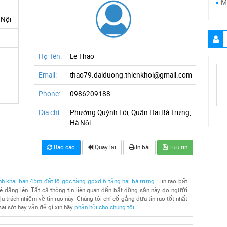
M
 Nội
Họ Tên:
Le Thao
Email:
thao79.daiduong.thienkhoi@gmail.com
Phone:
0986209188
Địa chỉ:
Phường Quỳnh Lôi, Quận Hai Bà Trưng,
Hà Nội
Báo cáo
Quay lại
In bài
Lưu tin
h khai bán 45m đất lô góc tặng gpxd 6 tầng hai bà trưng
. Tin rao bất
 đăng lên. Tất cả thông tin liên quan đến bất động sản này do người
u trách nhiệm về tin rao này. Chúng tôi chỉ cố gắng đưa tin rao tốt nhất
sai sót hay vấn đề gì xin hãy
phản hồi cho chúng tôi