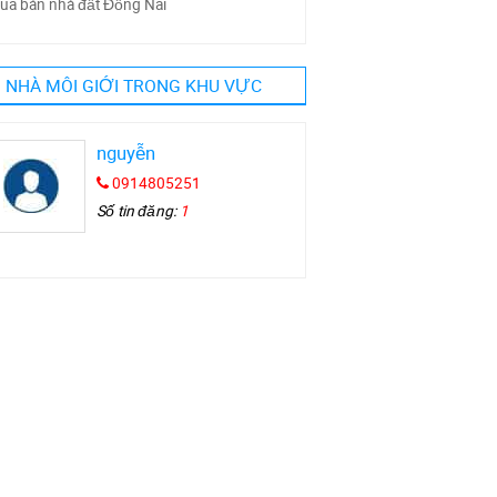
ua bán nhà đất Đồng Nai
NHÀ MÔI GIỚI TRONG KHU VỰC
nguyễn
0914805251
Số tin đăng:
1