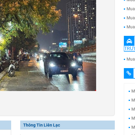
Mua 
Mua 
Mua 
TRƯ
Mua 
M
M
M
M
Thông Tin Liên Lạc
M