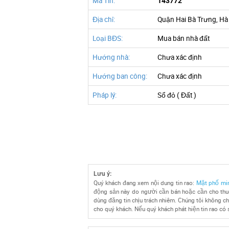
Mã Tin:
143772
Địa chỉ:
Quận Hai Bà Trưng, Hà
Loại BĐS:
Mua bán nhà đất
Hướng nhà:
Chưa xác định
Hướng ban công:
Chưa xác định
Pháp lý:
Sổ đỏ ( Đất )
Lưu ý:
Quý khách đang xem nội dung tin rao:
Mặt phố min
động sản này do người cần bán hoặc cần cho thuê
dùng đăng tin chịu trách nhiêm. Chúng tôi không chị
cho quý khách. Nếu quý khách phát hiện tin rao có 