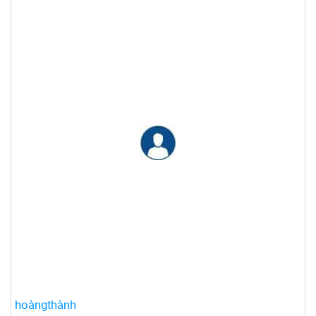
hoàngthành