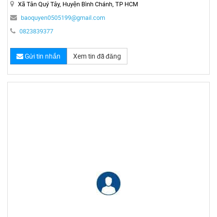
Xã Tân Quý Tây, Huyện Bình Chánh, TP HCM
baoquyen0505199@gmail.com
0823839377
Gửi tin nhắn
Xem tin đã đăng