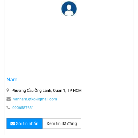
Nam
Phường Cầu Ông Lãnh, Quận 1, TP HCM
vannam.qtkd@gmail.com
0906587631
Gửi tin nhắn
Xem tin đã đăng