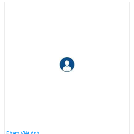
Phạm Việt Anh