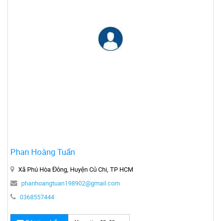
Phan Hoàng Tuấn
Xã Phú Hòa Đông, Huyện Củ Chi, TP HCM
phanhoangtuan198902@gmail.com
0368557444