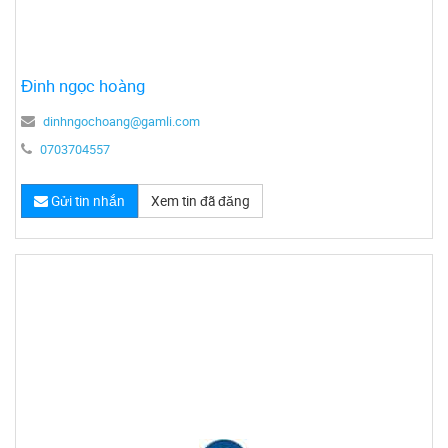
Đinh ngọc hoàng
dinhngochoang@gamli.com
0703704557
Gửi tin nhắn
Xem tin đã đăng