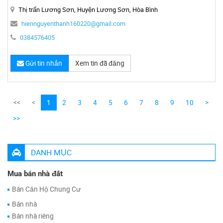
Thị trấn Lương Sơn, Huyện Lương Sơn, Hòa Bình
hiennguyenthanh160220@gmail.com
0384576405
Gửi tin nhắn
Xem tin đã đăng
<<
<
1
2
3
4
5
6
7
8
9
10
>
>>
DANH MỤC
Mua bán nhà đất
Bán Căn Hộ Chung Cư
Bán nhà
Bán nhà riêng