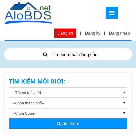
Đăng tin
|
Đăng ký
|
Đăng nhập
Tìm kiếm bất động sản
TÌM KIẾM MÔI GIỚI:
Tìm Kiếm