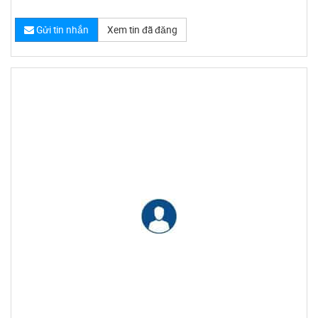
Gửi tin nhắn
Xem tin đã đăng