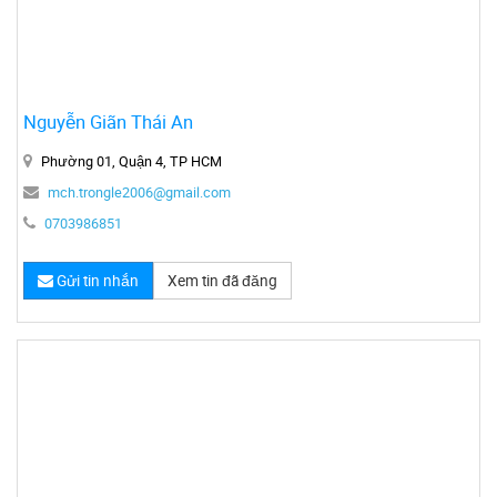
Nguyễn Giãn Thái An
Phường 01, Quận 4, TP HCM
mch.trongle2006@gmail.com
0703986851
Gửi tin nhắn
Xem tin đã đăng