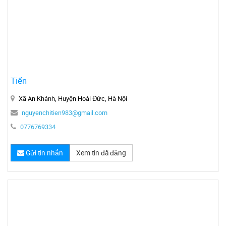
Tiến
Xã An Khánh, Huyện Hoài Đức, Hà Nội
nguyenchitien983@gmail.com
0776769334
Gửi tin nhắn
Xem tin đã đăng