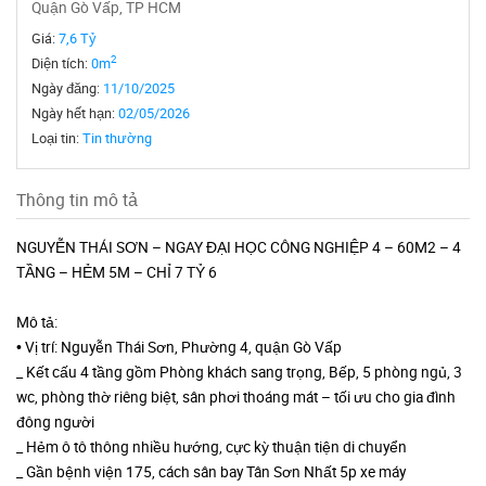
Quận Gò Vấp, TP HCM
Giá:
7,6 Tỷ
2
Diện tích:
0m
Ngày đăng:
11/10/2025
Ngày hết hạn:
02/05/2026
Loại tin:
Tin thường
Thông tin mô tả
NGUYỄN THÁI SƠN – NGAY ĐẠI HỌC CÔNG NGHIỆP 4 – 60M2 – 4
TẦNG – HẺM 5M – CHỈ 7 TỶ 6
Mô tả:
• Vị trí: Nguyễn Thái Sơn, Phường 4, quận Gò Vấp
_ Kết cấu 4 tầng gồm Phòng khách sang trọng, Bếp, 5 phòng ngủ, 3
wc, phòng thờ riêng biệt, sân phơi thoáng mát – tối ưu cho gia đình
đông người
_ Hẻm ô tô thông nhiều hướng, cực kỳ thuận tiện di chuyển
_ Gần bệnh viện 175, cách sân bay Tân Sơn Nhất 5p xe máy