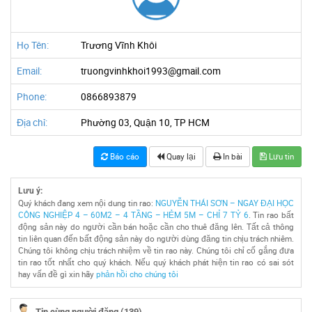
Họ Tên:
Trương Vĩnh Khôi
Email:
truongvinhkhoi1993@gmail.com
Phone:
0866893879
Địa chỉ:
Phường 03, Quận 10, TP HCM
Báo cáo
Quay lại
In bài
Lưu tin
Lưu ý:
Quý khách đang xem nội dung tin rao:
NGUYỄN THÁI SƠN – NGAY ĐẠI HỌC
CÔNG NGHIỆP 4 – 60M2 – 4 TẦNG – HẺM 5M – CHỈ 7 TỶ 6
. Tin rao bất
động sản này do người cần bán hoặc cần cho thuê đăng lên. Tất cả thông
tin liên quan đến bất động sản này do người dùng đăng tin chịu trách nhiêm.
Chúng tôi không chịu trách nhiệm về tin rao này. Chúng tôi chỉ cố gắng đưa
tin rao tốt nhất cho quý khách. Nếu quý khách phát hiện tin rao có sai sót
hay vấn đề gì xin hãy
phản hồi cho chúng tôi
Tin cùng người đăng (139)