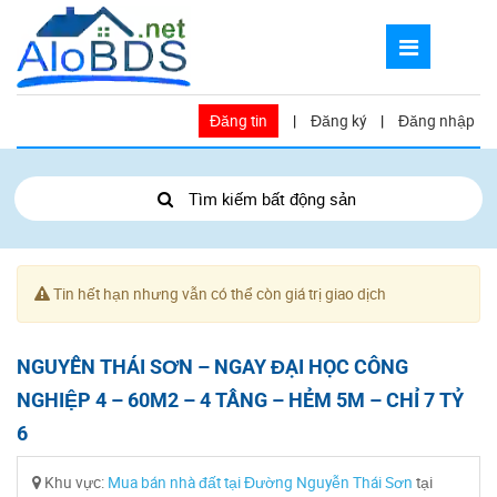
Đăng tin
|
Đăng ký
|
Đăng nhập
Tìm kiếm bất động sản
Tin hết hạn nhưng vẫn có thể còn giá trị giao dịch
NGUYỄN THÁI SƠN – NGAY ĐẠI HỌC CÔNG
NGHIỆP 4 – 60M2 – 4 TẦNG – HẺM 5M – CHỈ 7 TỶ
6
Khu vực:
Mua bán nhà đất tại Đường Nguyễn Thái Sơn
tại