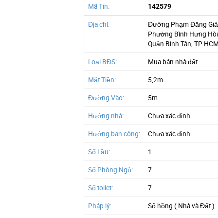
Mã Tin:
142579
Địa chỉ:
Đường Phạm Đăng Giả
Phường Bình Hưng Hòa
Quận Bình Tân, TP HC
Loại BĐS:
Mua bán nhà đất
Mặt Tiền:
5,2m
Đường Vào:
5m
Hướng nhà:
Chưa xác định
Hướng ban công:
Chưa xác định
Số Lầu:
1
Số Phòng Ngủ:
7
Số toilet:
7
Pháp lý:
Sổ hồng ( Nhà và Đất )