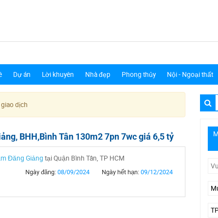
ê
Dự án
Lời khuyên
Nhà đẹp
Phong thủy
Nội - Ngoại thất
 giao dịch
M
ảng, BHH,Bình Tân 130m2 7pn 7wc giá 6,5 tỷ
ạm Đăng Giảng
tại Quận Bình Tân, TP HCM
Ngày đăng:
08/09/2024
Ngày hết hạn:
09/12/2024