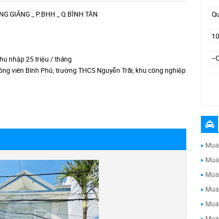
 GIẢNG _ P.BHH _ Q.BÌNH TÂN
thu nhập 25 triệu / tháng
Công viên Bình Phú, trường THCS Nguyễn Trãi, khu công nghiệp
Đư
Mua 
Mua 
Mua 
Mua 
Mua 
Mua 