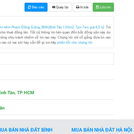
Báo cáo
Quay lại
In bài
Lưu tin
iền hẻm Phạm Đăng Giảng, BHH,Bình Tân 130m2 7pn 7wc giá 6,5 tỷ
. Tin
ho thuê đăng lên. Tất cả thông tin liên quan đến bất động sản này do
ông chịu trách nhiệm về tin rao này. Chúng tôi chỉ cố gắng đưa tin rao
 rao có sai sót hay vấn đề gì xin hãy
phản hồi cho chúng tôi
Bình Tân, TP HCM
Tân
UA BÁN NHÀ ĐẤT BÌNH
MUA BÁN NHÀ ĐẤT HÀ NỘI