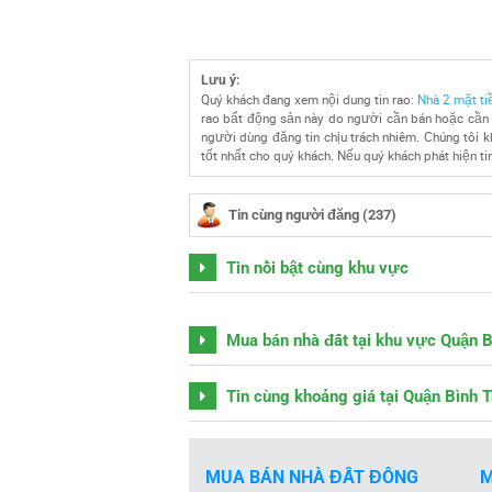
Lưu ý:
Quý khách đang xem nội dung tin rao:
Nhà 2 mặt t
rao bất động sản này do người cần bán hoặc cần c
người dùng đăng tin chịu trách nhiêm. Chúng tôi kh
tốt nhất cho quý khách. Nếu quý khách phát hiện tin
Tin cùng người đăng (237)
Tin nổi bật cùng khu vực
Mua bán nhà đất tại khu vực Quận 
Tin cùng khoảng giá tại Quận Bình 
MUA BÁN NHÀ ĐẤT ĐỒNG
M