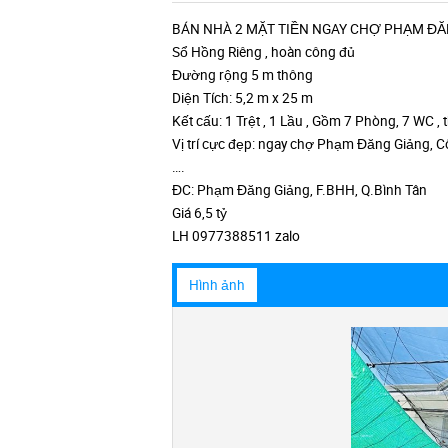
BÁN NHÀ 2 MẶT TIỀN NGAY CHỢ PHẠM ĐĂNG
Sổ Hồng Riêng , hoàn công đủ
Đường rộng 5 m thông
Diện Tích: 5,2 m x 25 m
Kết cấu: 1 Trệt , 1 Lầu , Gồm 7 Phòng, 7 WC , 
Vị trí cực đẹp: ngay chợ Phạm Đăng Giảng, 
….
ĐC: Phạm Đăng Giảng, F.BHH, Q.Bình Tân
Giá 6,5 tỷ
LH 0977388511 zalo
Hình ảnh