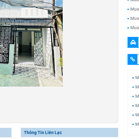
Mua 
Mua 
Mua 
M
M
M
M
M
M
Thông Tin Liên Lạc