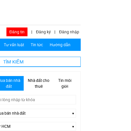
Đăng tin
|
Đăng ký
|
Đăng nhập
Tư vấn luật
Tin tức
Hướng dẫn
TÌM KIẾM
ua bán nhà
Nhà đất cho
Tin môi
đất
thuê
giới