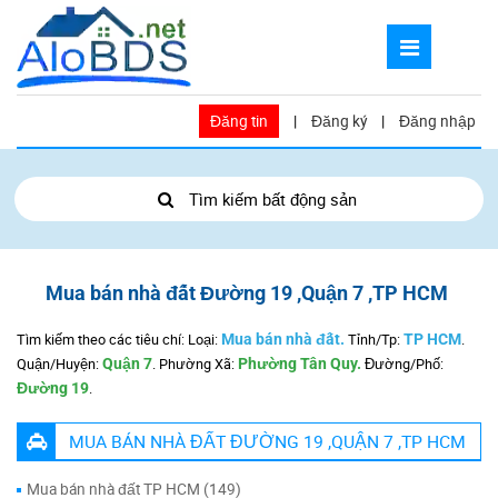
Đăng tin
|
Đăng ký
|
Đăng nhập
Tìm kiếm bất động sản
Mua bán nhà đất Đường 19 ,Quận 7 ,TP HCM
Tìm kiếm theo các tiêu chí: Loại:
Mua bán nhà đất.
Tỉnh/Tp:
TP HCM
.
Quận/Huyện:
Quận 7
.
Phường Xã:
Phường Tân Quy.
Đường/Phố:
Đường 19
.
MUA BÁN NHÀ ĐẤT ĐƯỜNG 19 ,QUẬN 7 ,TP HCM
Mua bán nhà đất TP HCM (149)