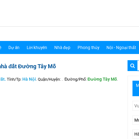
ê
Dự án
Lời khuyên
Nhà đẹp
Phong thủy
Nội - Ngoại thất
nhà đất Đường Tây Mỗ
ất.
Tỉnh/Tp:
Hà Nội
.
Quận/Huyện:
.
Đường/Phố:
Đường Tây Mỗ
.
M