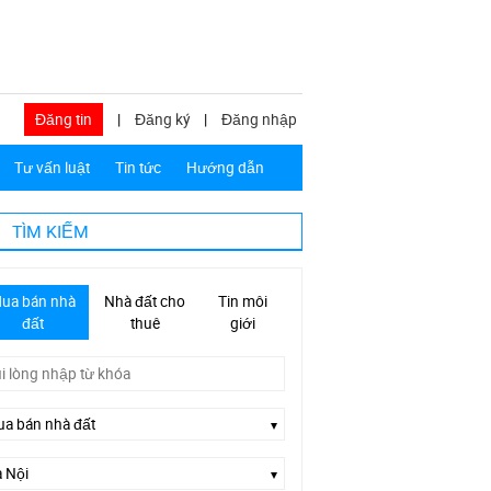
Đăng tin
|
Đăng ký
|
Đăng nhập
Tư vấn luật
Tin tức
Hướng dẫn
TÌM KIẾM
ua bán nhà
Nhà đất cho
Tin môi
đất
thuê
giới