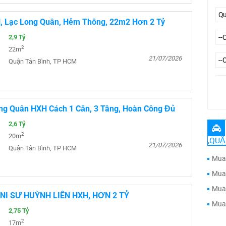
, Lạc Long Quân, Hẻm Thông, 22m2 Hơn 2 Tỷ
2,9 Tỷ
2
22m
21/07/2026
Quận Tân Bình, TP HCM
--
ng Quân HXH Cách 1 Căn, 3 Tầng, Hoàn Công Đủ
2,6 Tỷ
2
20m
,QUẬ
21/07/2026
Quận Tân Bình, TP HCM
Mua 
Mua 
Mua 
NI SƯ HUỲNH LIÊN HXH, HƠN 2 TỶ
Mua 
2,75 Tỷ
2
17m