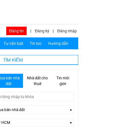
Đăng tin
|
Đăng ký
|
Đăng nhập
Tư vấn luật
Tin tức
Hướng dẫn
TÌM KIẾM
ua bán nhà
Nhà đất cho
Tin môi
đất
thuê
giới