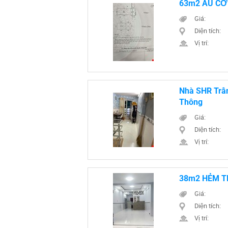
63m2 ÂU CƠ 
Giá:
Diện tích:
Vị trí:
Nhà SHR Trầ
Thông
Giá:
Diện tích:
Vị trí:
38m2 HẺM T
Giá:
Diện tích:
Vị trí: