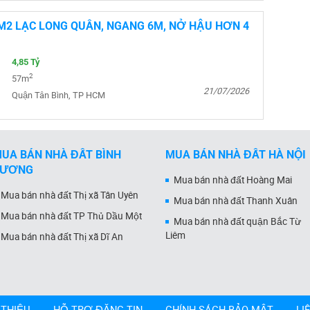
M2 LẠC LONG QUÂN, NGANG 6M, NỞ HẬU HƠN 4
4,85 Tỷ
2
57m
21/07/2026
Quận Tân Bình, TP HCM
UA BÁN NHÀ ĐẤT BÌNH
MUA BÁN NHÀ ĐẤT HÀ NỘI
DƯƠNG
Mua bán nhà đất Hoàng Mai
Mua bán nhà đất Thị xã Tân Uyên
Mua bán nhà đất Thanh Xuân
Mua bán nhà đất TP Thủ Dầu Một
Mua bán nhà đất quận Bắc Từ
Liêm
Mua bán nhà đất Thị xã Dĩ An
 THIỆU
HỖ TRỢ ĐĂNG TIN
CHÍNH SÁCH BẢO MẬT
LI