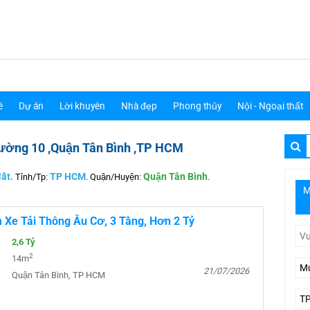
ê
Dự án
Lời khuyên
Nhà đẹp
Phong thủy
Nội - Ngoại thất
ường 10 ,Quận Tân Bình ,TP HCM
ất.
Tỉnh/Tp:
TP HCM
.
Quận/Huyện:
Quận Tân Bình
.
M
Xe Tải Thông Âu Cơ, 3 Tầng, Hơn 2 Tỷ
2,6 Tỷ
2
14m
21/07/2026
Quận Tân Bình, TP HCM