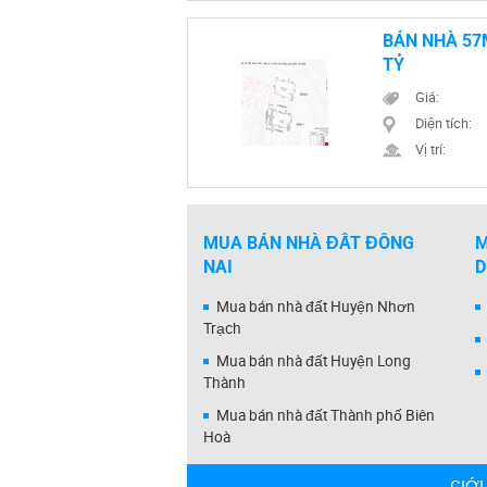
BÁN NHÀ 57
TỶ
Giá:
Diện tích:
Vị trí:
MUA BÁN NHÀ ĐẤT ĐỒNG
M
NAI
Mua bán nhà đất Huyện Nhơn
Trạch
Mua bán nhà đất Huyện Long
Thành
Mua bán nhà đất Thành phố Biên
Hoà
GIỚI