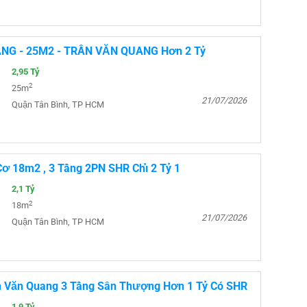
ẦNG - 25M2 - TRẦN VĂN QUANG Hơn 2 Tỷ
2,95 Tỷ
2
25m
21/07/2026
Quận Tân Bình, TP HCM
ơ 18m2 , 3 Tầng 2PN SHR Chỉ 2 Tỷ 1
2,1 Tỷ
2
18m
21/07/2026
Quận Tân Bình, TP HCM
n Văn Quang 3 Tầng Sân Thượng Hơn 1 Tỷ Có SHR
1,9 Tỷ