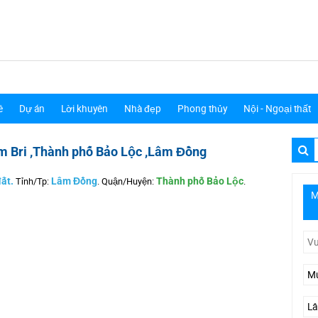
ê
Dự án
Lời khuyên
Nhà đẹp
Phong thủy
Nội - Ngoại thất
m Bri ,Thành phố Bảo Lộc ,Lâm Đồng
ất.
Tỉnh/Tp:
Lâm Đồng
.
Quận/Huyện:
Thành phố Bảo Lộc
.
M