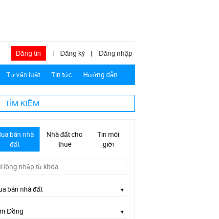
Đăng tin
|
Đăng ký
|
Đăng nhập
Tư vấn luật
Tin tức
Hướng dẫn
TÌM KIẾM
ua bán nhà
Nhà đất cho
Tin môi
đất
thuê
giới