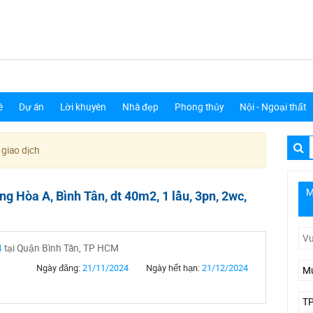
ê
Dự án
Lời khuyên
Nhà đẹp
Phong thủy
Nội - Ngoại thất
 giao dịch
M
g Hòa A, Bình Tân, dt 40m2, 1 lầu, 3pn, 2wc,
4
tại Quận Bình Tân, TP HCM
Ngày đăng:
21/11/2024
Ngày hết hạn:
21/12/2024