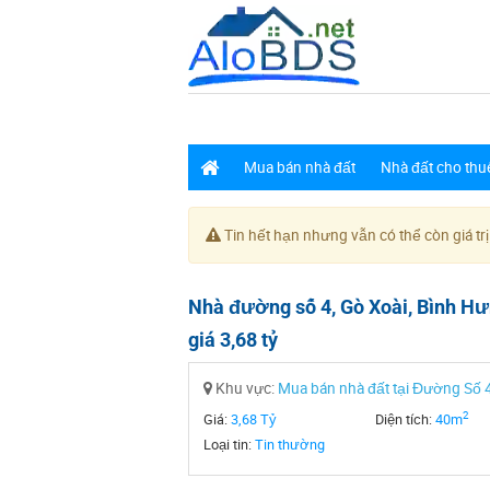
Mua bán nhà đất
Nhà đất cho thu
Tin hết hạn nhưng vẫn có thể còn giá trị
Nhà đường số 4, Gò Xoài, Bình Hưn
giá 3,68 tỷ
Khu vực:
Mua bán nhà đất tại Đường Số 
2
Giá:
3,68 Tỷ
Diện tích:
40m
Loại tin:
Tin thường