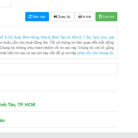
Báo cáo
Quay lại
In bài
Lưu tin
 4, Gò Xoài, Bình Hưng Hòa A, Bình Tân, dt 40m2, 1 lầu, 3pn, 2wc, giá
n hoặc cần cho thuê đăng lên. Tất cả thông tin liên quan đến bất động
Chúng tôi không chịu trách nhiệm về tin rao này. Chúng tôi chỉ cố gắng
hát hiện tin rao có sai sót hay vấn đề gì xin hãy
phản hồi cho chúng tôi
Bình Tân, TP HCM
Tân