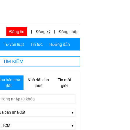
Đăng tin
|
Đăng ký
|
Đăng nhập
Tư vấn luật
Tin tức
Hướng dẫn
TÌM KIẾM
ua bán nhà
Nhà đất cho
Tin môi
đất
thuê
giới