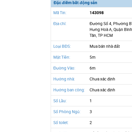
Đặc điểm bất động sản
Mã Tin:
143098
Địa chỉ:
Đường Số 4, Phường B
Hưng Hoà A, Quận Bìn
Tân, TP HCM
Loại BĐS:
Mua bán nhà đất
Mặt Tiền:
5m
Đường Vào:
6m
Hướng nhà:
Chưa xác định
Hướng ban công:
Chưa xác định
Số Lầu:
1
Số Phòng Ngủ:
3
Số toilet:
2