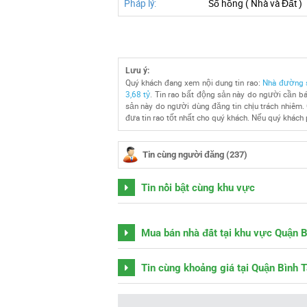
Pháp lý:
Sổ hồng ( Nhà và Đất )
Lưu ý:
Quý khách đang xem nội dung tin rao:
Nhà đường số
3,68 tỷ
. Tin rao bất động sản này do người cần bá
sản này do người dùng đăng tin chịu trách nhiêm. 
đưa tin rao tốt nhất cho quý khách. Nếu quý khách p
Tin cùng người đăng (237)
Tin nổi bật cùng khu vực
Mua bán nhà đất tại khu vực Quận 
Tin cùng khoảng giá tại Quận Bình 