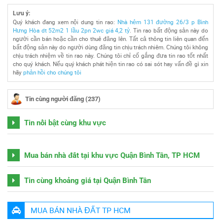
Lưu ý:
Quý khách đang xem nội dung tin rao:
Nhà hẻm 131 đường 26/3 p Bình
Hưng Hòa dt 52m2 1 lầu 2pn 2wc giá 4,2 tỷ
. Tin rao bất động sản này do
người cần bán hoặc cần cho thuê đăng lên. Tất cả thông tin liên quan đến
bất động sản này do người dùng đăng tin chịu trách nhiêm. Chúng tôi không
chịu trách nhiệm về tin rao này. Chúng tôi chỉ cố gắng đưa tin rao tốt nhất
cho quý khách. Nếu quý khách phát hiện tin rao có sai sót hay vấn đề gì xin
hãy
phản hồi cho chúng tôi
Tin cùng người đăng (237)
Tin nổi bật cùng khu vực
Mua bán nhà đất tại khu vực Quận Bình Tân, TP HCM
Tin cùng khoảng giá tại Quận Bình Tân
MUA BÁN NHÀ ĐẤT TP HCM