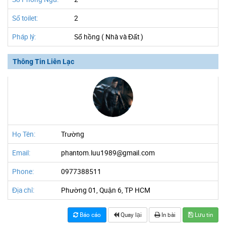
Số toilet:
2
Pháp lý:
Sổ hồng ( Nhà và Đất )
Thông Tin Liên Lạc
Họ Tên:
Trường
Email:
phantom.luu1989@gmail.com
Phone:
0977388511
Địa chỉ:
Phường 01, Quận 6, TP HCM
Báo cáo
Quay lại
In bài
Lưu tin