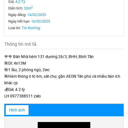
Giá:
4,2 Tỷ
2
Diện tích:
52m
Ngày đăng:
14/02/2025
Ngày hết hạn:
16/03/2025
Loại tin:
Tin thường
Thông tin mô tả
🌹🌹 Bán Nhà hẻm 131 đường 26/3, BHH, Bình Tân
🌺Dt: 4x13M
🌺1 lầu, 2 phòng ngủ, 2wc
🌺Hẻm thông ô tô 6m, sát chợ, gần AEON Tân phú và nhiều tiện ích
khác cp
💰Giá: 4.2 tỷ
LH 0977388511 zalo
Hình ảnh