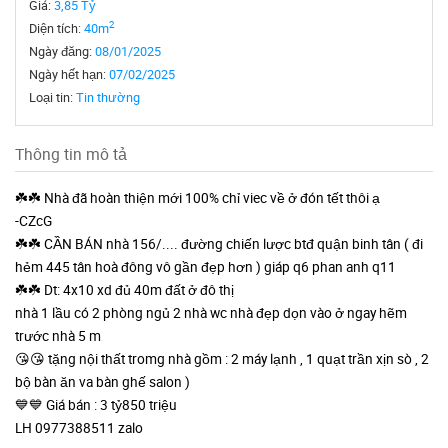
Giá:
3,85 Tỷ
2
Diện tích:
40m
Ngày đăng:
08/01/2025
Ngày hết hạn:
07/02/2025
Loại tin:
Tin thường
Thông tin mô tả
☘️☘️ Nhà đã hoàn thiện mới 100% chỉ viec về ở đón tết thôi ạ
-CZcG
☘️☘️ CẦN BÁN nhà 156/.... đường chiến lược btđ quận binh tân ( đi
hẻm 445 tân hoà đông vô gần đẹp hơn ) giáp q6 phan anh q11
☘️☘️ Dt: 4x10 xd đủ 40m đất ở đô thị
nhà 1 lầu có 2 phòng ngủ 2 nhà wc nhà đẹp dọn vào ở ngay hẽm
trước nhà 5 m
😘😘 tặng nội thất tromg nhà gồm : 2 máy lạnh , 1 quạt trần xịn sò , 2
bộ bàn ăn va bàn ghế salon )
💙💙 Giá bán : 3 tỷ850 triệu
LH 0977388511 zalo