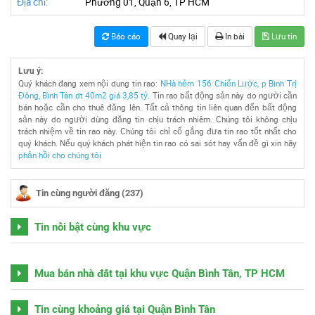
Địa chỉ:
Phường 01, Quận 6, TP HCM
Báo cáo
Quay lại
In bài
Lưu tin
Lưu ý:
Quý khách đang xem nội dung tin rao:
NHà hẻm 156 Chiến Lược, p Bình Trị
Đông, Bình Tân dt 40m2 giá 3,85 tỷ
. Tin rao bất động sản này do người cần
bán hoặc cần cho thuê đăng lên. Tất cả thông tin liên quan đến bất động
sản này do người dùng đăng tin chịu trách nhiêm. Chúng tôi không chịu
trách nhiệm về tin rao này. Chúng tôi chỉ cố gắng đưa tin rao tốt nhất cho
quý khách. Nếu quý khách phát hiện tin rao có sai sót hay vấn đề gì xin hãy
phản hồi cho chúng tôi
Tin cùng người đăng (237)
Tin nổi bật cùng khu vực
Mua bán nhà đất tại khu vực Quận Bình Tân, TP HCM
Tin cùng khoảng giá tại Quận Bình Tân