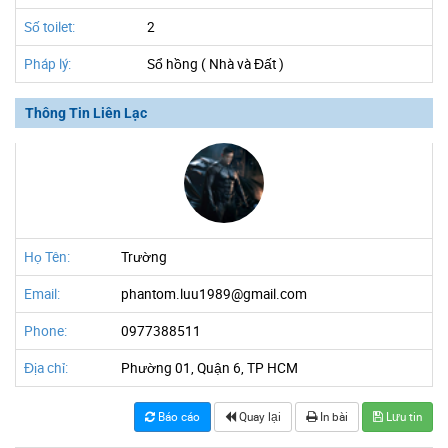
Số toilet:
2
Pháp lý:
Sổ hồng ( Nhà và Đất )
Thông Tin Liên Lạc
Họ Tên:
Trường
Email:
phantom.luu1989@gmail.com
Phone:
0977388511
Địa chỉ:
Phường 01, Quận 6, TP HCM
Báo cáo
Quay lại
In bài
Lưu tin