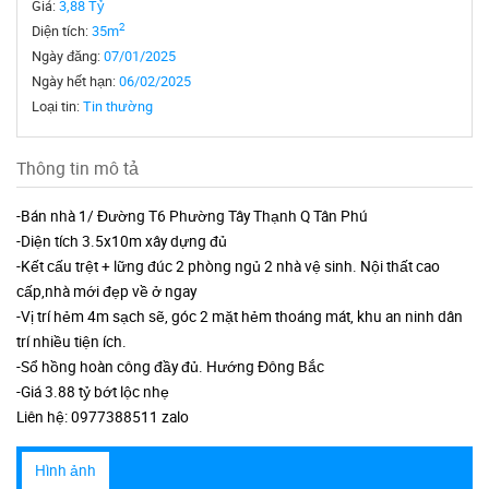
Giá:
3,88 Tỷ
2
Diện tích:
35m
Ngày đăng:
07/01/2025
Ngày hết hạn:
06/02/2025
Loại tin:
Tin thường
Thông tin mô tả
-Bán nhà 1/ Đường T6 Phường Tây Thạnh Q Tân Phú
-Diện tích 3.5x10m xây dựng đủ
-Kết cấu trệt + lững đúc 2 phòng ngủ 2 nhà vệ sinh. Nội thất cao
cấp,nhà mới đẹp về ở ngay
-Vị trí hẻm 4m sạch sẽ, góc 2 mặt hẻm thoáng mát, khu an ninh dân
trí nhiều tiện ích.
-Sổ hồng hoàn công đầy đủ. Hướng Đông Bắc
-Giá 3.88 tỷ bớt lộc nhẹ
Liên hệ: 0977388511 zalo
Hình ảnh