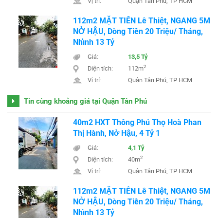
Vị trí:
Quận Tân Phú, TP HCM
112m2 MẶT TIỀN Lê Thiệt, NGANG 5M
NỞ HẬU, Dòng Tiền 20 Triệu/ Tháng,
Nhỉnh 13 Tỷ
Giá:
13,5 Tỷ
2
Diện tích:
112m
Vị trí:
Quận Tân Phú, TP HCM
Tin cùng khoảng giá tại Quận Tân Phú
40m2 HXT Thông Phú Thọ Hoà Phan
Thị Hành, Nở Hậu, 4 Tỷ 1
Giá:
4,1 Tỷ
2
Diện tích:
40m
Vị trí:
Quận Tân Phú, TP HCM
112m2 MẶT TIỀN Lê Thiệt, NGANG 5M
NỞ HẬU, Dòng Tiền 20 Triệu/ Tháng,
Nhỉnh 13 Tỷ