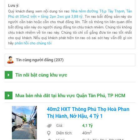
Lưu ý:
Quý khách đang xem nội dung tin rao:
Nhà hẻm đường T6,p Tây Thạnh, Tân
Phú dt 35m2 trệt + lửng 2pn 2wc giá 3,88 tỷ
. Tin rao bất động sản này do
người cần bán hoặc cần cho thuê đăng lên. Tất cả thông tin liên quan đến
bất động sản này do người dùng đăng tin chịu trách nhiêm. Chúng tôi không
chịu trách nhiệm về tin rao này. Chúng tôi chỉ cố gắng đưa tin rao tốt nhất
cho quý khách. Nếu quý khách phát hiện tin rao có sai sót hay vấn đề gì xin
hãy
phản hồi cho chúng tôi
Tin cùng người đăng (237)
Tin nổi bật cùng khu vực
Mua bán nhà đất tại khu vực Quận Tân Phú, TP HCM
40m2 HXT Thông Phú Thọ Hoà Phan
Thị Hành, Nở Hậu, 4 Tỷ 1
Giá:
4,1 Tỷ
2
Diện tích:
40m