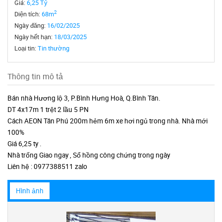
Giá:
6,25 Tỷ
2
Diện tích:
68m
Ngày đăng:
16/02/2025
Ngày hết hạn:
18/03/2025
Loại tin:
Tin thường
Thông tin mô tả
Bán nhà Hương lộ 3, P.Bình Hưng Hoà, Q.Bình Tân.
DT 4x17m 1 trệt 2 lầu 5 PN
Cách AEON Tân Phú 200m hẻm 6m xe hơi ngủ trong nhà. Nhà mới
100%
Giá 6,25 ty .
Nhà trống Giao ngay , Sổ hồng công chứng trong ngày
Liên hệ : 0977388511 zalo
Hình ảnh