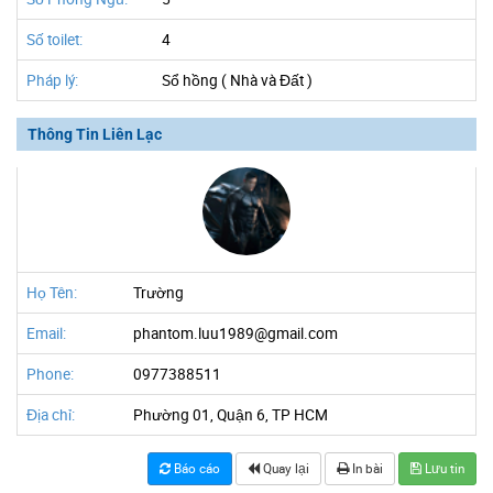
Số toilet:
4
Pháp lý:
Sổ hồng ( Nhà và Đất )
Thông Tin Liên Lạc
Họ Tên:
Trường
Email:
phantom.luu1989@gmail.com
Phone:
0977388511
Địa chỉ:
Phường 01, Quận 6, TP HCM
Báo cáo
Quay lại
In bài
Lưu tin