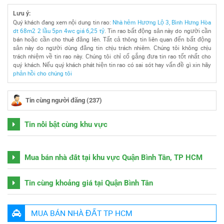
Lưu ý:
Quý khách đang xem nội dung tin rao:
Nhà hẻm Hương Lộ 3, Bình Hưng Hòa
dt 68m2 2 lầu 5pn 4wc giá 6,25 tỷ
. Tin rao bất động sản này do người cần
bán hoặc cần cho thuê đăng lên. Tất cả thông tin liên quan đến bất động
sản này do người dùng đăng tin chịu trách nhiêm. Chúng tôi không chịu
trách nhiệm về tin rao này. Chúng tôi chỉ cố gắng đưa tin rao tốt nhất cho
quý khách. Nếu quý khách phát hiện tin rao có sai sót hay vấn đề gì xin hãy
phản hồi cho chúng tôi
Tin cùng người đăng (237)
Tin nổi bật cùng khu vực
Mua bán nhà đất tại khu vực Quận Bình Tân, TP HCM
Tin cùng khoảng giá tại Quận Bình Tân
MUA BÁN NHÀ ĐẤT TP HCM